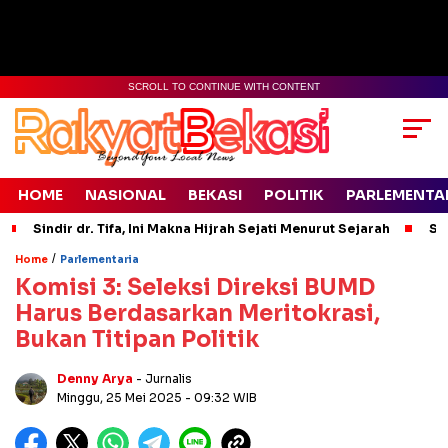
SCROLL TO CONTINUE WITH CONTENT
HOME
NASIONAL
BEKASI
POLITIK
PARLEMENTA
Sindir dr. Tifa, Ini Makna Hijrah Sejati Menurut Sejarah
Si
/
Home
Parlementaria
Komisi 3: Seleksi Direksi BUMD
Harus Berdasarkan Meritokrasi,
Bukan Titipan Politik
Denny Arya
- Jurnalis
Minggu, 25 Mei 2025
- 09:32 WIB