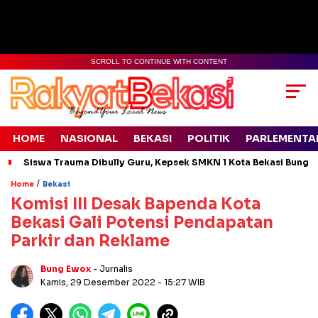
SCROLL TO CONTINUE WITH CONTENT
HOME
NASIONAL
BEKASI
POLITIK
PARLEMENTA
Siswa Trauma Dibully Guru, Kepsek SMKN 1 Kota Bekasi Bung
/
Home
Bekasi
Komisi III Desak Bapenda Kota
Bekasi Gali Potensi Pendapatan
Parkir dan Reklame
Bung Ewox
- Jurnalis
Kamis, 29 Desember 2022
- 15:27 WIB