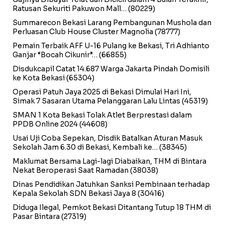
Ratusan Sekuriti Pakuwon Mall…
(80229)
Summarecon Bekasi Larang Pembangunan Mushola dan
Perluasan Club House Cluster Magnolia
(78777)
Pemain Terbaik AFF U-16 Pulang ke Bekasi, Tri Adhianto
Ganjar “Bocah Cikunir”…
(66855)
Disdukcapil Catat 14.687 Warga Jakarta Pindah Domisili
ke Kota Bekasi
(65304)
Operasi Patuh Jaya 2025 di Bekasi Dimulai Hari Ini,
Simak 7 Sasaran Utama Pelanggaran Lalu Lintas
(45319)
SMAN 1 Kota Bekasi Tolak Atlet Berprestasi dalam
PPDB Online 2024
(44608)
Usai Uji Coba Sepekan, Disdik Batalkan Aturan Masuk
Sekolah Jam 6.30 di Bekasi, Kembali ke…
(38345)
Maklumat Bersama Lagi-lagi Diabaikan, THM di Bintara
Nekat Beroperasi Saat Ramadan
(38038)
Dinas Pendidikan Jatuhkan Sanksi Pembinaan terhadap
Kepala Sekolah SDN Bekasi Jaya 8
(30416)
Diduga Ilegal, Pemkot Bekasi Ditantang Tutup 18 THM di
Pasar Bintara
(27319)