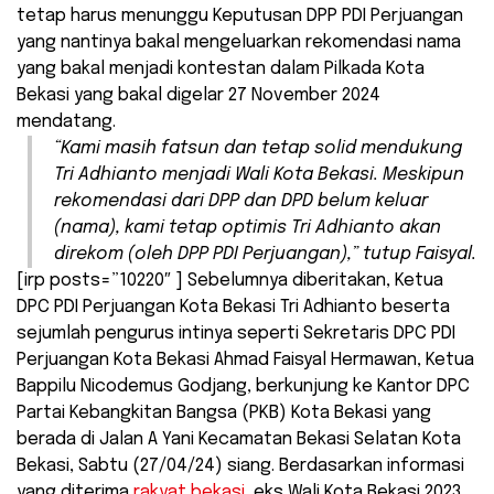
tetap harus menunggu Keputusan DPP PDI Perjuangan
yang nantinya bakal mengeluarkan rekomendasi nama
yang bakal menjadi kontestan dalam Pilkada Kota
Bekasi yang bakal digelar 27 November 2024
mendatang.
“Kami masih fatsun dan tetap solid mendukung
Tri Adhianto menjadi Wali Kota Bekasi. Meskipun
rekomendasi dari DPP dan DPD belum keluar
(nama), kami tetap optimis Tri Adhianto akan
direkom (oleh DPP PDI Perjuangan),” tutup Faisyal.
[irp posts=”10220″ ] Sebelumnya diberitakan, Ketua
DPC PDI Perjuangan Kota Bekasi Tri Adhianto beserta
sejumlah pengurus intinya seperti Sekretaris DPC PDI
Perjuangan Kota Bekasi Ahmad Faisyal Hermawan, Ketua
Bappilu Nicodemus Godjang, berkunjung ke Kantor DPC
Partai Kebangkitan Bangsa (PKB) Kota Bekasi yang
berada di Jalan A Yani Kecamatan Bekasi Selatan Kota
Bekasi, Sabtu (27/04/24) siang. Berdasarkan informasi
yang diterima
rakyat bekasi
, eks Wali Kota Bekasi 2023