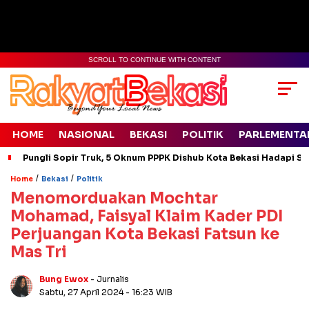
SCROLL TO CONTINUE WITH CONTENT
HOME
NASIONAL
BEKASI
POLITIK
PARLEMENTA
Pungli Sopir Truk, 5 Oknum PPPK Dishub Kota Bekasi Hadapi Si
/
/
Home
Bekasi
Politik
Menomorduakan Mochtar
Mohamad, Faisyal Klaim Kader PDI
Perjuangan Kota Bekasi Fatsun ke
Mas Tri
Bung Ewox
- Jurnalis
Sabtu, 27 April 2024
- 16:23 WIB