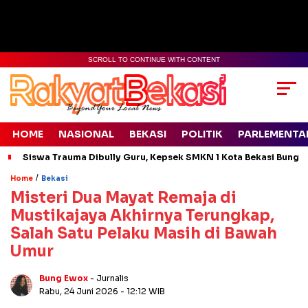
SCROLL TO CONTINUE WITH CONTENT
HOME
NASIONAL
BEKASI
POLITIK
PARLEMENTA
Siswa Trauma Dibully Guru, Kepsek SMKN 1 Kota Bekasi Bung
/
Home
Bekasi
Misteri Dua Mayat Remaja di
Mustikajaya Akhirnya Terungkap,
Salah Satu Pelaku Masih di Bawah
Umur
Bung Ewox
- Jurnalis
Rabu, 24 Juni 2026
- 12:12 WIB