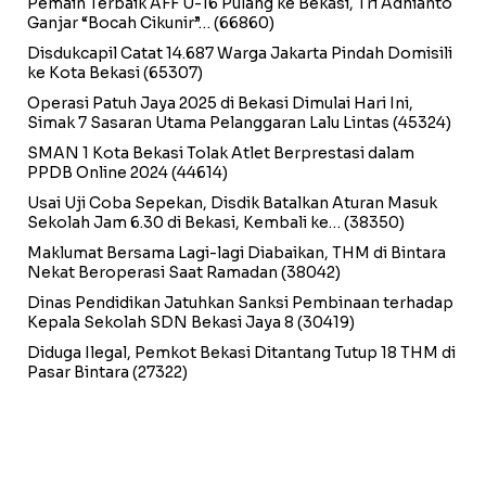
Pemain Terbaik AFF U-16 Pulang ke Bekasi, Tri Adhianto
Ganjar “Bocah Cikunir”…
(66860)
Disdukcapil Catat 14.687 Warga Jakarta Pindah Domisili
ke Kota Bekasi
(65307)
Operasi Patuh Jaya 2025 di Bekasi Dimulai Hari Ini,
Simak 7 Sasaran Utama Pelanggaran Lalu Lintas
(45324)
SMAN 1 Kota Bekasi Tolak Atlet Berprestasi dalam
PPDB Online 2024
(44614)
Usai Uji Coba Sepekan, Disdik Batalkan Aturan Masuk
Sekolah Jam 6.30 di Bekasi, Kembali ke…
(38350)
Maklumat Bersama Lagi-lagi Diabaikan, THM di Bintara
Nekat Beroperasi Saat Ramadan
(38042)
Dinas Pendidikan Jatuhkan Sanksi Pembinaan terhadap
Kepala Sekolah SDN Bekasi Jaya 8
(30419)
Diduga Ilegal, Pemkot Bekasi Ditantang Tutup 18 THM di
Pasar Bintara
(27322)