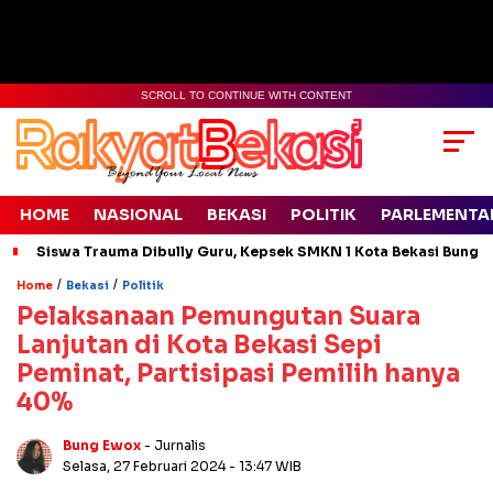
SCROLL TO CONTINUE WITH CONTENT
HOME
NASIONAL
BEKASI
POLITIK
PARLEMENTA
Siswa Trauma Dibully Guru, Kepsek SMKN 1 Kota Bekasi Bung
/
/
Home
Bekasi
Politik
Pelaksanaan Pemungutan Suara
Lanjutan di Kota Bekasi Sepi
Peminat, Partisipasi Pemilih hanya
40%
Bung Ewox
- Jurnalis
Selasa, 27 Februari 2024
- 13:47 WIB