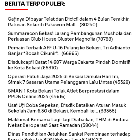
BERITA TERPOPULER:
Gajinya Dibayar Telat dan Dicicil dalam 4 Bulan Terakhir,
Ratusan Sekuriti Pakuwon Mall…
(80240)
Summarecon Bekasi Larang Pembangunan Mushola dan
Perluasan Club House Cluster Magnolia
(78788)
Pemain Terbaik AFF U-16 Pulang ke Bekasi, Tri Adhianto
Ganjar “Bocah Cikunir”…
(66865)
Disdukcapil Catat 14.687 Warga Jakarta Pindah Domisili
ke Kota Bekasi
(65310)
Operasi Patuh Jaya 2025 di Bekasi Dimulai Hari Ini,
Simak 7 Sasaran Utama Pelanggaran Lalu Lintas
(45328)
SMAN 1 Kota Bekasi Tolak Atlet Berprestasi dalam
PPDB Online 2024
(44616)
Usai Uji Coba Sepekan, Disdik Batalkan Aturan Masuk
Sekolah Jam 6.30 di Bekasi, Kembali ke…
(38355)
Maklumat Bersama Lagi-lagi Diabaikan, THM di Bintara
Nekat Beroperasi Saat Ramadan
(38044)
Dinas Pendidikan Jatuhkan Sanksi Pembinaan terhadap
Kepala Sekolah SDN Bekasi Jaya 8
(30422)