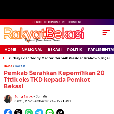
SCROLL TO CONTINUE WITH CONTENT
HOME
NASIONAL
BEKASI
POLITIK
PARLEMENTA
Purbaya dan Teddy Menteri Terbaik Presiden Prabowo, Pigai Pa
/
Home
Bekasi
Pemkab Serahkan Kepemilikan 20
Titik eks TKD kepada Pemkot
Bekasi
Bung Ewox
- Jurnalis
Sabtu, 2 November 2024
- 15:21 WIB