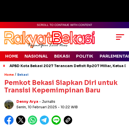
SCROLL TO CONTINUE WITH CONTENT
HOME
NASIONAL
BEKASI
POLITIK
PARLEMENTA
APBD Kota Bekasi 2027 Terancam Defisit Rp207 Miliar, Ketua D
/
Home
Bekasi
Pemkot Bekasi Siapkan Diri untuk
Transisi Kepemimpinan Baru
Denny Arya
- Jurnalis
Senin, 10 Februari 2025
- 10:22 WIB