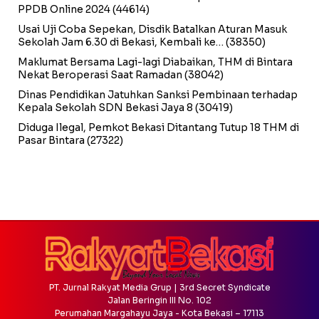
PPDB Online 2024
(44614)
Usai Uji Coba Sepekan, Disdik Batalkan Aturan Masuk
Sekolah Jam 6.30 di Bekasi, Kembali ke…
(38350)
Maklumat Bersama Lagi-lagi Diabaikan, THM di Bintara
Nekat Beroperasi Saat Ramadan
(38042)
Dinas Pendidikan Jatuhkan Sanksi Pembinaan terhadap
Kepala Sekolah SDN Bekasi Jaya 8
(30419)
Diduga Ilegal, Pemkot Bekasi Ditantang Tutup 18 THM di
Pasar Bintara
(27322)
PT. Jurnal Rakyat Media Grup | 3rd Secret Syndicate
Jalan Beringin III No. 102
Perumahan Margahayu Jaya - Kota Bekasi – 17113