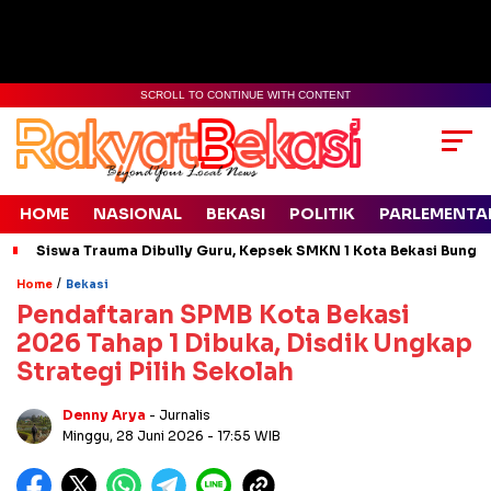
SCROLL TO CONTINUE WITH CONTENT
HOME
NASIONAL
BEKASI
POLITIK
PARLEMENTA
Siswa Trauma Dibully Guru, Kepsek SMKN 1 Kota Bekasi Bung
/
Home
Bekasi
Pendaftaran SPMB Kota Bekasi
2026 Tahap 1 Dibuka, Disdik Ungkap
Strategi Pilih Sekolah
Denny Arya
- Jurnalis
Minggu, 28 Juni 2026
- 17:55 WIB