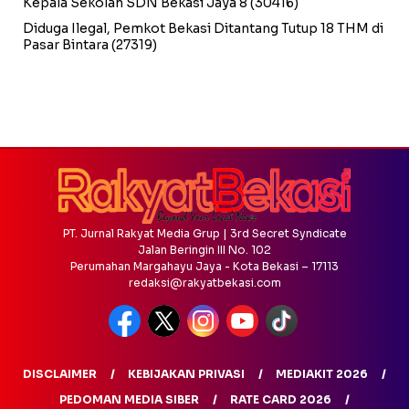
Kepala Sekolah SDN Bekasi Jaya 8
(30416)
Diduga Ilegal, Pemkot Bekasi Ditantang Tutup 18 THM di
Pasar Bintara
(27319)
PT. Jurnal Rakyat Media Grup | 3rd Secret Syndicate
Jalan Beringin III No. 102
Perumahan Margahayu Jaya - Kota Bekasi – 17113
redaksi@rakyatbekasi.com
DISCLAIMER
KEBIJAKAN PRIVASI
MEDIAKIT 2026
PEDOMAN MEDIA SIBER
RATE CARD 2026