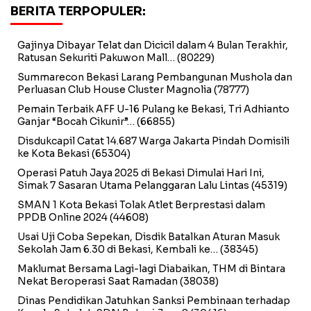
BERITA TERPOPULER:
Gajinya Dibayar Telat dan Dicicil dalam 4 Bulan Terakhir,
Ratusan Sekuriti Pakuwon Mall…
(80229)
Summarecon Bekasi Larang Pembangunan Mushola dan
Perluasan Club House Cluster Magnolia
(78777)
Pemain Terbaik AFF U-16 Pulang ke Bekasi, Tri Adhianto
Ganjar “Bocah Cikunir”…
(66855)
Disdukcapil Catat 14.687 Warga Jakarta Pindah Domisili
ke Kota Bekasi
(65304)
Operasi Patuh Jaya 2025 di Bekasi Dimulai Hari Ini,
Simak 7 Sasaran Utama Pelanggaran Lalu Lintas
(45319)
SMAN 1 Kota Bekasi Tolak Atlet Berprestasi dalam
PPDB Online 2024
(44608)
Usai Uji Coba Sepekan, Disdik Batalkan Aturan Masuk
Sekolah Jam 6.30 di Bekasi, Kembali ke…
(38345)
Maklumat Bersama Lagi-lagi Diabaikan, THM di Bintara
Nekat Beroperasi Saat Ramadan
(38038)
Dinas Pendidikan Jatuhkan Sanksi Pembinaan terhadap