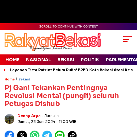
SCROLL TO CONTINUE WITH CONTENT
HOME
NASIONAL
BEKASI
POLITIK
PARLEMENTA
Layanan Tirta Patriot Belum Pulih! BPBD Kota Bekasi Atasi Krisis
/
Home
Bekasi
Pj Gani Tekankan Pentingnya
Revolusi Mental (pungli) seluruh
Petugas Dishub
Denny Arya
- Jurnalis
Jumat, 28 Juni 2024
- 11:00 WIB