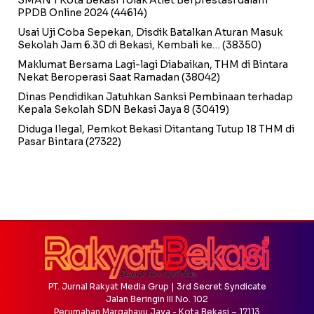
PPDB Online 2024
(44614)
Usai Uji Coba Sepekan, Disdik Batalkan Aturan Masuk
Sekolah Jam 6.30 di Bekasi, Kembali ke…
(38350)
Maklumat Bersama Lagi-lagi Diabaikan, THM di Bintara
Nekat Beroperasi Saat Ramadan
(38042)
Dinas Pendidikan Jatuhkan Sanksi Pembinaan terhadap
Kepala Sekolah SDN Bekasi Jaya 8
(30419)
Diduga Ilegal, Pemkot Bekasi Ditantang Tutup 18 THM di
Pasar Bintara
(27322)
PT. Jurnal Rakyat Media Grup | 3rd Secret Syndicate
Jalan Beringin III No. 102
Perumahan Margahayu Jaya - Kota Bekasi – 17113