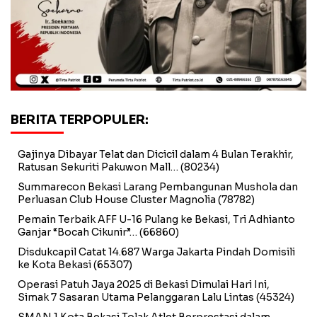
BERITA TERPOPULER:
Gajinya Dibayar Telat dan Dicicil dalam 4 Bulan Terakhir,
Ratusan Sekuriti Pakuwon Mall…
(80234)
Summarecon Bekasi Larang Pembangunan Mushola dan
Perluasan Club House Cluster Magnolia
(78782)
Pemain Terbaik AFF U-16 Pulang ke Bekasi, Tri Adhianto
Ganjar “Bocah Cikunir”…
(66860)
Disdukcapil Catat 14.687 Warga Jakarta Pindah Domisili
ke Kota Bekasi
(65307)
Operasi Patuh Jaya 2025 di Bekasi Dimulai Hari Ini,
Simak 7 Sasaran Utama Pelanggaran Lalu Lintas
(45324)
SMAN 1 Kota Bekasi Tolak Atlet Berprestasi dalam