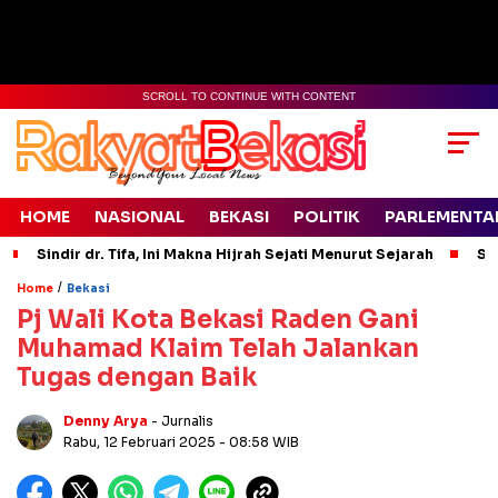
SCROLL TO CONTINUE WITH CONTENT
HOME
NASIONAL
BEKASI
POLITIK
PARLEMENTA
Sindir dr. Tifa, Ini Makna Hijrah Sejati Menurut Sejarah
Si
/
Home
Bekasi
Pj Wali Kota Bekasi Raden Gani
Muhamad Klaim Telah Jalankan
Tugas dengan Baik
Denny Arya
- Jurnalis
Rabu, 12 Februari 2025
- 08:58 WIB