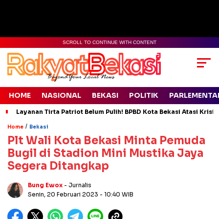
SCROLL TO CONTINUE WITH CONTENT
HOME
NASIONAL
BEKASI
POLITIK
PARLEMENTA
Layanan Tirta Patriot Belum Pulih! BPBD Kota Bekasi Atasi Krisis
/
Home
Bekasi
Plt Wali Kota Bekasi Minta Pemuda
Bugil di Stadion Mini Mustika Jaya
Segera Ditangkap
Bung Ewox
- Jurnalis
Senin, 20 Februari 2023
- 10:40 WIB