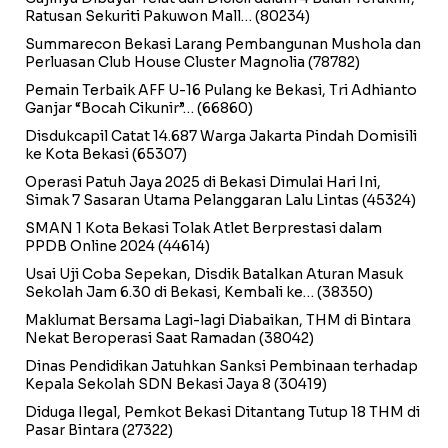
Ratusan Sekuriti Pakuwon Mall…
(80234)
Summarecon Bekasi Larang Pembangunan Mushola dan
Perluasan Club House Cluster Magnolia
(78782)
Pemain Terbaik AFF U-16 Pulang ke Bekasi, Tri Adhianto
Ganjar “Bocah Cikunir”…
(66860)
Disdukcapil Catat 14.687 Warga Jakarta Pindah Domisili
ke Kota Bekasi
(65307)
Operasi Patuh Jaya 2025 di Bekasi Dimulai Hari Ini,
Simak 7 Sasaran Utama Pelanggaran Lalu Lintas
(45324)
SMAN 1 Kota Bekasi Tolak Atlet Berprestasi dalam
PPDB Online 2024
(44614)
Usai Uji Coba Sepekan, Disdik Batalkan Aturan Masuk
Sekolah Jam 6.30 di Bekasi, Kembali ke…
(38350)
Maklumat Bersama Lagi-lagi Diabaikan, THM di Bintara
Nekat Beroperasi Saat Ramadan
(38042)
Dinas Pendidikan Jatuhkan Sanksi Pembinaan terhadap
Kepala Sekolah SDN Bekasi Jaya 8
(30419)
Diduga Ilegal, Pemkot Bekasi Ditantang Tutup 18 THM di
Pasar Bintara
(27322)