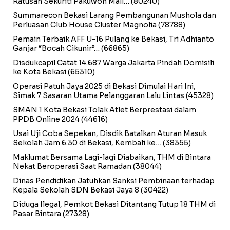
Ratusan Sekuriti Pakuwon Mall…
(80240)
Summarecon Bekasi Larang Pembangunan Mushola dan
Perluasan Club House Cluster Magnolia
(78788)
Pemain Terbaik AFF U-16 Pulang ke Bekasi, Tri Adhianto
Ganjar “Bocah Cikunir”…
(66865)
Disdukcapil Catat 14.687 Warga Jakarta Pindah Domisili
ke Kota Bekasi
(65310)
Operasi Patuh Jaya 2025 di Bekasi Dimulai Hari Ini,
Simak 7 Sasaran Utama Pelanggaran Lalu Lintas
(45328)
SMAN 1 Kota Bekasi Tolak Atlet Berprestasi dalam
PPDB Online 2024
(44616)
Usai Uji Coba Sepekan, Disdik Batalkan Aturan Masuk
Sekolah Jam 6.30 di Bekasi, Kembali ke…
(38355)
Maklumat Bersama Lagi-lagi Diabaikan, THM di Bintara
Nekat Beroperasi Saat Ramadan
(38044)
Dinas Pendidikan Jatuhkan Sanksi Pembinaan terhadap
Kepala Sekolah SDN Bekasi Jaya 8
(30422)
Diduga Ilegal, Pemkot Bekasi Ditantang Tutup 18 THM di
Pasar Bintara
(27328)