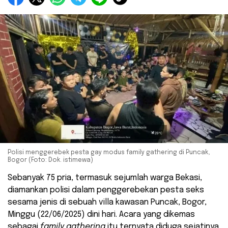
Polisi menggerebek pesta gay modus family gathering di Puncak,
Bogor (Foto: Dok. istimewa)
Sebanyak 75 pria, termasuk sejumlah warga Bekasi,
diamankan polisi dalam penggerebekan pesta seks
sesama jenis di sebuah villa kawasan Puncak, Bogor,
Minggu (22/06/2025) dini hari. Acara yang dikemas
sebagai
family gathering
itu ternyata diduga sejatinya