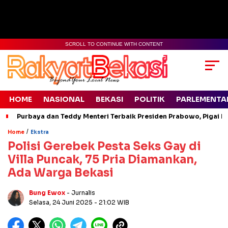
SCROLL TO CONTINUE WITH CONTENT
HOME
NASIONAL
BEKASI
POLITIK
PARLEMENTA
Purbaya dan Teddy Menteri Terbaik Presiden Prabowo, Pigai Pa
/
Home
Ekstra
Polisi Gerebek Pesta Seks Gay di
Villa Puncak, 75 Pria Diamankan,
Ada Warga Bekasi
Bung Ewox
- Jurnalis
Selasa, 24 Juni 2025
- 21:02 WIB