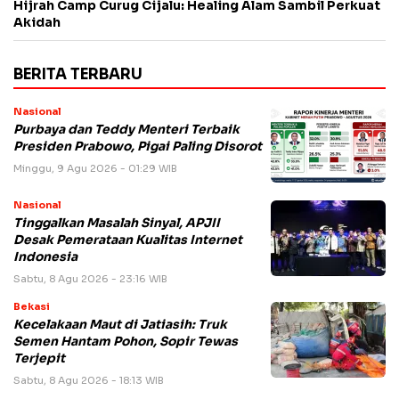
Hijrah Camp Curug Cijalu: Healing Alam Sambil Perkuat
Akidah
BERITA TERBARU
Nasional
Purbaya dan Teddy Menteri Terbaik
Presiden Prabowo, Pigai Paling Disorot
Minggu, 9 Agu 2026 - 01:29 WIB
Nasional
Tinggalkan Masalah Sinyal, APJII
Desak Pemerataan Kualitas Internet
Indonesia
Sabtu, 8 Agu 2026 - 23:16 WIB
Bekasi
Kecelakaan Maut di Jatiasih: Truk
Semen Hantam Pohon, Sopir Tewas
Terjepit
Sabtu, 8 Agu 2026 - 18:13 WIB