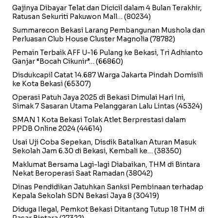
Gajinya Dibayar Telat dan Dicicil dalam 4 Bulan Terakhir,
Ratusan Sekuriti Pakuwon Mall…
(80234)
Summarecon Bekasi Larang Pembangunan Mushola dan
Perluasan Club House Cluster Magnolia
(78782)
Pemain Terbaik AFF U-16 Pulang ke Bekasi, Tri Adhianto
Ganjar “Bocah Cikunir”…
(66860)
Disdukcapil Catat 14.687 Warga Jakarta Pindah Domisili
ke Kota Bekasi
(65307)
Operasi Patuh Jaya 2025 di Bekasi Dimulai Hari Ini,
Simak 7 Sasaran Utama Pelanggaran Lalu Lintas
(45324)
SMAN 1 Kota Bekasi Tolak Atlet Berprestasi dalam
PPDB Online 2024
(44614)
Usai Uji Coba Sepekan, Disdik Batalkan Aturan Masuk
Sekolah Jam 6.30 di Bekasi, Kembali ke…
(38350)
Maklumat Bersama Lagi-lagi Diabaikan, THM di Bintara
Nekat Beroperasi Saat Ramadan
(38042)
Dinas Pendidikan Jatuhkan Sanksi Pembinaan terhadap
Kepala Sekolah SDN Bekasi Jaya 8
(30419)
Diduga Ilegal, Pemkot Bekasi Ditantang Tutup 18 THM di
Pasar Bintara
(27322)