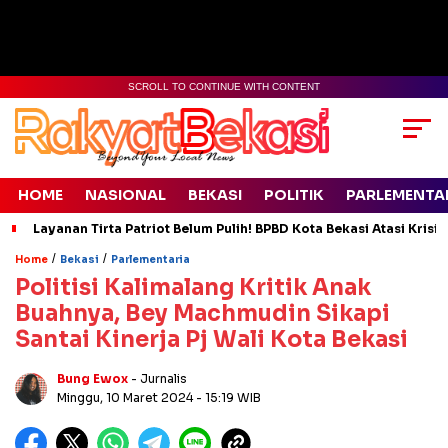
SCROLL TO CONTINUE WITH CONTENT
HOME
NASIONAL
BEKASI
POLITIK
PARLEMENTA
Layanan Tirta Patriot Belum Pulih! BPBD Kota Bekasi Atasi Krisis
/
/
Home
Bekasi
Parlementaria
Politisi Kalimalang Kritik Anak
Buahnya, Bey Machmudin Sikapi
Santai Kinerja Pj Wali Kota Bekasi
Bung Ewox
- Jurnalis
Minggu, 10 Maret 2024
- 15:19 WIB