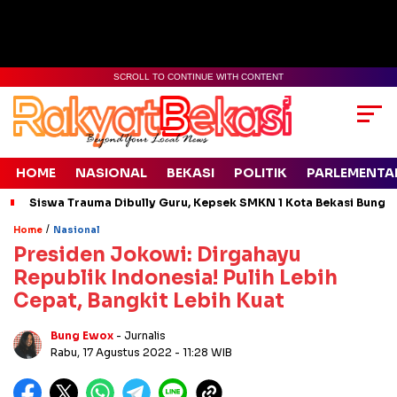
SCROLL TO CONTINUE WITH CONTENT
HOME
NASIONAL
BEKASI
POLITIK
PARLEMENTA
Siswa Trauma Dibully Guru, Kepsek SMKN 1 Kota Bekasi Bung
/
Home
Nasional
Presiden Jokowi: Dirgahayu
Republik Indonesia! Pulih Lebih
Cepat, Bangkit Lebih Kuat
Bung Ewox
- Jurnalis
Rabu, 17 Agustus 2022
- 11:28 WIB