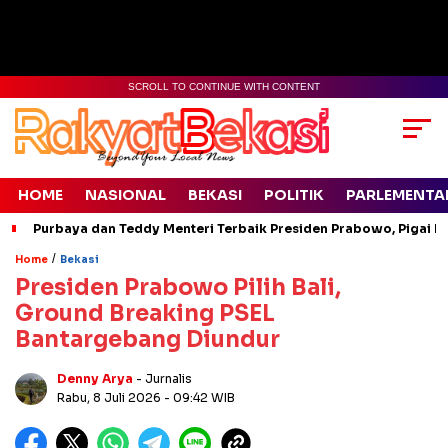
SCROLL TO CONTINUE WITH CONTENT
HOME
NASIONAL
BEKASI
POLITIK
PARLEMENTA
Purbaya dan Teddy Menteri Terbaik Presiden Prabowo, Pigai Pa
/
Home
Bekasi
Presiden Prabowo Pilih Bali,
Ground Breaking PSEL
Bantargebang Diundur
Denny Arya
- Jurnalis
Rabu, 8 Juli 2026
- 09:42 WIB