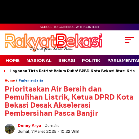
SCROLL TO CONTINUE WITH CONTENT
HOME
NASIONAL
BEKASI
POLITIK
PARLEMENTA
Layanan Tirta Patriot Belum Pulih! BPBD Kota Bekasi Atasi Krisis
/
Home
Parlementaria
Prioritaskan Air Bersih dan
Pemulihan Listrik, Ketua DPRD Kota
Bekasi Desak Akselerasi
Pembersihan Pasca Banjir
Denny Arya
- Jurnalis
Jumat, 7 Maret 2025
- 10:22 WIB