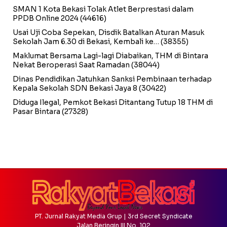
SMAN 1 Kota Bekasi Tolak Atlet Berprestasi dalam
PPDB Online 2024
(44616)
Usai Uji Coba Sepekan, Disdik Batalkan Aturan Masuk
Sekolah Jam 6.30 di Bekasi, Kembali ke…
(38355)
Maklumat Bersama Lagi-lagi Diabaikan, THM di Bintara
Nekat Beroperasi Saat Ramadan
(38044)
Dinas Pendidikan Jatuhkan Sanksi Pembinaan terhadap
Kepala Sekolah SDN Bekasi Jaya 8
(30422)
Diduga Ilegal, Pemkot Bekasi Ditantang Tutup 18 THM di
Pasar Bintara
(27328)
PT. Jurnal Rakyat Media Grup | 3rd Secret Syndicate
Jalan Beringin III No. 102