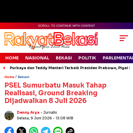
SCROLL TO CONTINUE WITH CONTENT
HOME
NASIONAL
BEKASI
POLITIK
PARLEMENTA
Purbaya dan Teddy Menteri Terbaik Presiden Prabowo, Pigai Pa
/
Home
Bekasi
PSEL Sumurbatu Masuk Tahap
Realisasi, Ground Breaking
Dijadwalkan 8 Juli 2026
Denny Arya
- Jurnalis
Selasa, 9 Juni 2026
- 13:08 WIB