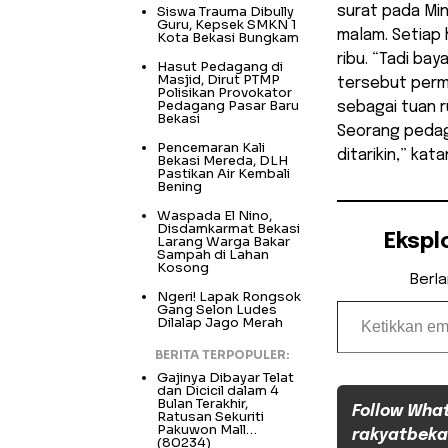
Siswa Trauma Dibully
surat pada Min
Guru, Kepsek SMKN 1
malam. Setiap 
Kota Bekasi Bungkam
ribu. “Tadi bay
Hasut Pedagang di
Masjid, Dirut PTMP
tersebut perm
Polisikan Provokator
Pedagang Pasar Baru
sebagai tuan r
Bekasi
Seorang pedaga
Pencemaran Kali
ditarikin,” kat
Bekasi Mereda, DLH
Pastikan Air Kembali
Bening
Waspada El Nino,
Disdamkarmat Bekasi
Ekspl
Larang Warga Bakar
Sampah di Lahan
Kosong
Berl
Ngeri! Lapak Rongsok
Ketikkan email Anda...
Gang Selon Ludes
Dilalap Jago Merah
BERITA TERPOPULER:
Gajinya Dibayar Telat
dan Dicicil dalam 4
Bulan Terakhir,
Follow Wha
Ratusan Sekuriti
Pakuwon Mall…
rakyatbeka
(80234)