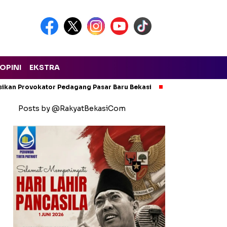
OPINI
EKSTRA
isikan Provokator Pedagang Pasar Baru Bekasi
Pencemaran Kali
Posts by @RakyatBekasiCom