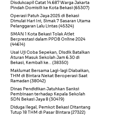
Disdukcapil Catat 14.687 Warga Jakarta
Pindah Domisili ke Kota Bekasi
(65307)
Operasi Patuh Jaya 2025 di Bekasi
Dimulai Hari Ini, Simak 7 Sasaran Utama
Pelanggaran Lalu Lintas
(45324)
SMAN 1 Kota Bekasi Tolak Atlet
Berprestasi dalam PPDB Online 2024
(44614)
Usai Uji Coba Sepekan, Disdik Batalkan
Aturan Masuk Sekolah Jam 6.30 di
Bekasi, Kembali ke…
(38350)
Maklumat Bersama Lagi-lagi Diabaikan,
THM di Bintara Nekat Beroperasi Saat
Ramadan
(38042)
Dinas Pendidikan Jatuhkan Sanksi
Pembinaan terhadap Kepala Sekolah
SDN Bekasi Jaya 8
(30419)
Diduga Ilegal, Pemkot Bekasi Ditantang
Tutup 18 THM di Pasar Bintara
(27322)