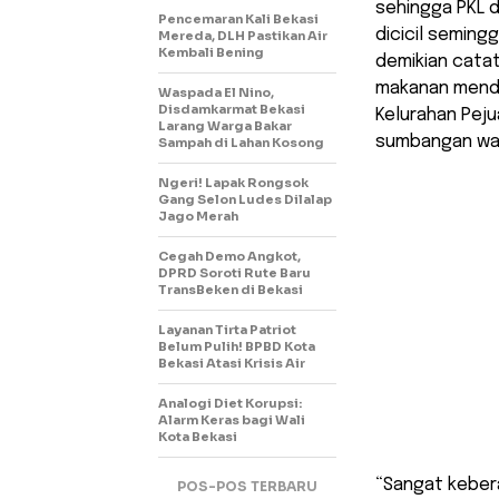
sehingga PKL d
Pencemaran Kali Bekasi
dicicil seming
Mereda, DLH Pastikan Air
Kembali Bening
demikian catat
makanan menda
Waspada El Nino,
Disdamkarmat Bekasi
Kelurahan Peju
Larang Warga Bakar
sumbangan waji
Sampah di Lahan Kosong
Ngeri! Lapak Rongsok
Gang Selon Ludes Dilalap
Jago Merah
Cegah Demo Angkot,
DPRD Soroti Rute Baru
TransBeken di Bekasi
Layanan Tirta Patriot
Belum Pulih! BPBD Kota
Bekasi Atasi Krisis Air
Analogi Diet Korupsi:
Alarm Keras bagi Wali
Kota Bekasi
“Sangat keber
POS-POS TERBARU