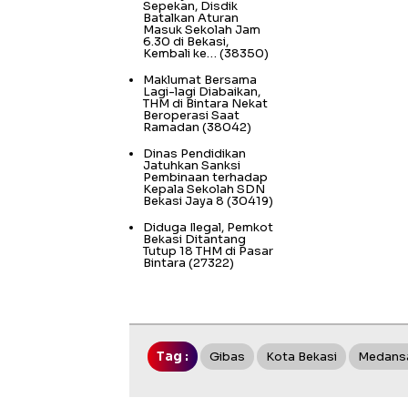
Sepekan, Disdik
Batalkan Aturan
Masuk Sekolah Jam
6.30 di Bekasi,
Kembali ke…
(38350)
Maklumat Bersama
Lagi-lagi Diabaikan,
THM di Bintara Nekat
Beroperasi Saat
Ramadan
(38042)
Dinas Pendidikan
Jatuhkan Sanksi
Pembinaan terhadap
Kepala Sekolah SDN
Bekasi Jaya 8
(30419)
Diduga Ilegal, Pemkot
Bekasi Ditantang
Tutup 18 THM di Pasar
Bintara
(27322)
Tag :
Gibas
Kota Bekasi
Medansa