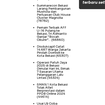
terbaru set
Summarecon Bekasi
Larang Pembangunan
Mushola dan
Perluasan Club House
Cluster Magnolia
(78782)
Pemain Terbaik AFF
U-16 Pulang ke
Bekasi, Tri Adhianto
Ganjar “Bocah
Cikunir”…
(66860)
Disdukcapil Catat
14.687 Warga Jakarta
Pindah Domisili ke
Kota Bekasi
(65307)
Operasi Patuh Jaya
2025 di Bekasi
Dimulai Hari Ini, Simak
7 Sasaran Utama
Pelanggaran Lalu
Lintas
(45324)
SMAN 1 Kota Bekasi
Tolak Atlet
Berprestasi dalam
PPDB Online 2024
(44614)
Usai Uji Coba