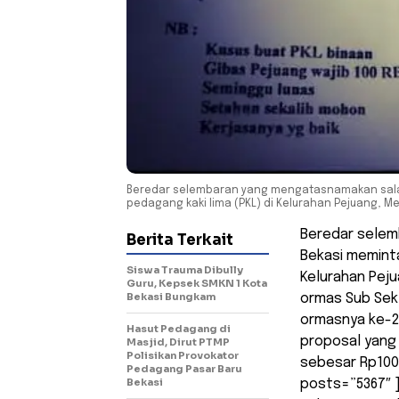
Beredar selembaran yang mengatasnamakan salah
pedagang kaki lima (PKL) di Kelurahan Pejuang, Me
Beredar selem
Berita Terkait
Bekasi meminta
Siswa Trauma Dibully
Kelurahan Peju
Guru, Kepsek SMKN 1 Kota
Bekasi Bungkam
ormas Sub Sek
ormasnya ke-2
Hasut Pedagang di
proposal yang
Masjid, Dirut PTMP
Polisikan Provokator
sebesar Rp100.
Pedagang Pasar Baru
Bekasi
posts=”5367″ ]