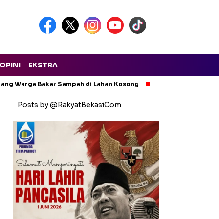
OPINI
EKSTRA
arang Warga Bakar Sampah di Lahan Kosong
Ngeri! Lapak Rong
Posts by @RakyatBekasiCom