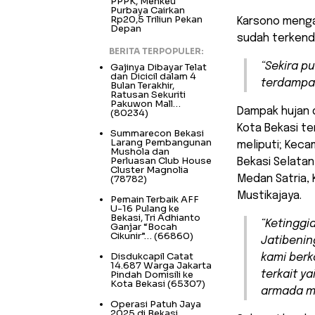
PPPK, Menkeu
Purbaya Cairkan
Rp20,5 Triliun Pekan
Karsono menga
Depan
sudah terkenda
BERITA TERPOPULER:
“Sekira p
Gajinya Dibayar Telat
dan Dicicil dalam 4
terdampak
Bulan Terakhir,
Ratusan Sekuriti
Pakuwon Mall…
Dampak hujan d
(80234)
Kota Bekasi te
Summarecon Bekasi
Larang Pembangunan
meliputi; Kec
Mushola dan
Perluasan Club House
Bekasi Selata
Cluster Magnolia
(78782)
Medan Satria,
Mustikajaya.
Pemain Terbaik AFF
U-16 Pulang ke
Bekasi, Tri Adhianto
“Ketinggia
Ganjar “Bocah
Cikunir”…
(66860)
Jatibenin
Disdukcapil Catat
kami berk
14.687 Warga Jakarta
Pindah Domisili ke
terkait y
Kota Bekasi
(65307)
armada me
Operasi Patuh Jaya
2025 di Bekasi