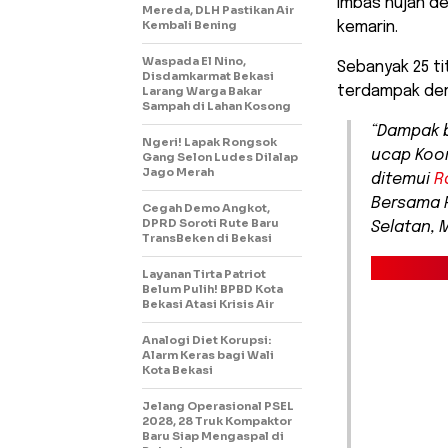
imbas hujan de
Mereda, DLH Pastikan Air
Kembali Bening
kemarin.
Waspada El Nino,
Sebanyak 25 ti
Disdamkarmat Bekasi
terdampak dera
Larang Warga Bakar
Sampah di Lahan Kosong
“Dampak b
Ngeri! Lapak Rongsok
ucap Koor
Gang Selon Ludes Dilalap
Jago Merah
ditemui
R
Bersama P
Cegah Demo Angkot,
DPRD Soroti Rute Baru
Selatan, 
TransBeken di Bekasi
Layanan Tirta Patriot
Belum Pulih! BPBD Kota
Bekasi Atasi Krisis Air
Analogi Diet Korupsi:
Alarm Keras bagi Wali
Kota Bekasi
Jelang Operasional PSEL
2028, 28 Truk Kompaktor
Baru Siap Mengaspal di