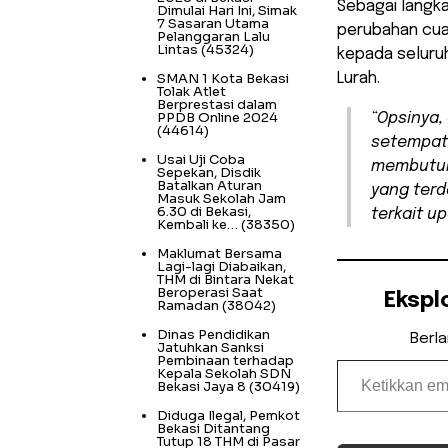
Sebagai langka
Dimulai Hari Ini, Simak
7 Sasaran Utama
perubahan cuac
Pelanggaran Lalu
Lintas
(45324)
kepada selur
SMAN 1 Kota Bekasi
Lurah.
Tolak Atlet
Berprestasi dalam
PPDB Online 2024
“Opsinya,
(44614)
setempat 
Usai Uji Coba
membutuh
Sepekan, Disdik
Batalkan Aturan
yang terd
Masuk Sekolah Jam
6.30 di Bekasi,
terkait
up
Kembali ke…
(38350)
Maklumat Bersama
Lagi-lagi Diabaikan,
THM di Bintara Nekat
Beroperasi Saat
Ekspl
Ramadan
(38042)
Dinas Pendidikan
Berl
Jatuhkan Sanksi
Ketikkan email Anda...
Pembinaan terhadap
Kepala Sekolah SDN
Bekasi Jaya 8
(30419)
Diduga Ilegal, Pemkot
Bekasi Ditantang
Tutup 18 THM di Pasar