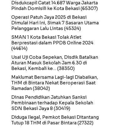
Disdukcapil Catat 14.687 Warga Jakarta
Pindah Domisili ke Kota Bekasi
(65307)
Operasi Patuh Jaya 2025 di Bekasi
Dimulai Hari Ini, Simak 7 Sasaran Utama
Pelanggaran Lalu Lintas
(45324)
SMAN 1 Kota Bekasi Tolak Atlet
Berprestasi dalam PPDB Online 2024
(44614)
Usai Uji Coba Sepekan, Disdik Batalkan
Aturan Masuk Sekolah Jam 6.30 di
Bekasi, Kembali ke…
(38350)
Maklumat Bersama Lagi-lagi Diabaikan,
THM di Bintara Nekat Beroperasi Saat
Ramadan
(38042)
Dinas Pendidikan Jatuhkan Sanksi
Pembinaan terhadap Kepala Sekolah
SDN Bekasi Jaya 8
(30419)
Diduga Ilegal, Pemkot Bekasi Ditantang
Tutup 18 THM di Pasar Bintara
(27322)