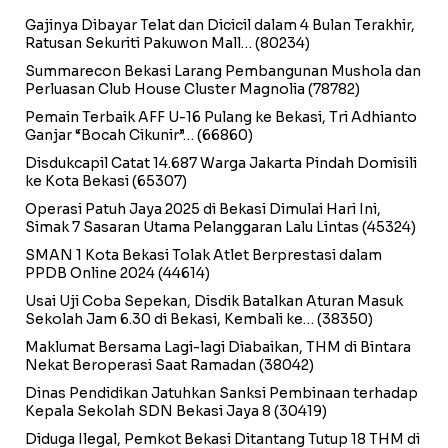
Gajinya Dibayar Telat dan Dicicil dalam 4 Bulan Terakhir,
Ratusan Sekuriti Pakuwon Mall…
(80234)
Summarecon Bekasi Larang Pembangunan Mushola dan
Perluasan Club House Cluster Magnolia
(78782)
Pemain Terbaik AFF U-16 Pulang ke Bekasi, Tri Adhianto
Ganjar “Bocah Cikunir”…
(66860)
Disdukcapil Catat 14.687 Warga Jakarta Pindah Domisili
ke Kota Bekasi
(65307)
Operasi Patuh Jaya 2025 di Bekasi Dimulai Hari Ini,
Simak 7 Sasaran Utama Pelanggaran Lalu Lintas
(45324)
SMAN 1 Kota Bekasi Tolak Atlet Berprestasi dalam
PPDB Online 2024
(44614)
Usai Uji Coba Sepekan, Disdik Batalkan Aturan Masuk
Sekolah Jam 6.30 di Bekasi, Kembali ke…
(38350)
Maklumat Bersama Lagi-lagi Diabaikan, THM di Bintara
Nekat Beroperasi Saat Ramadan
(38042)
Dinas Pendidikan Jatuhkan Sanksi Pembinaan terhadap
Kepala Sekolah SDN Bekasi Jaya 8
(30419)
Diduga Ilegal, Pemkot Bekasi Ditantang Tutup 18 THM di