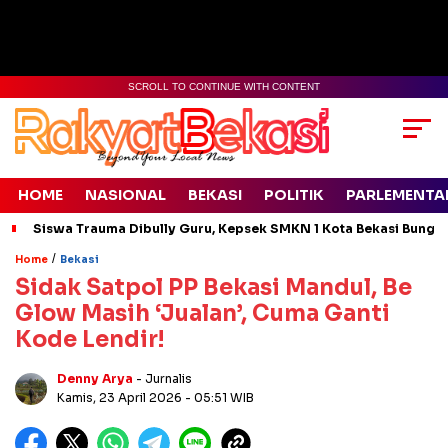
SCROLL TO CONTINUE WITH CONTENT
HOME
NASIONAL
BEKASI
POLITIK
PARLEMENTA
Siswa Trauma Dibully Guru, Kepsek SMKN 1 Kota Bekasi Bung
/
Home
Bekasi
Sidak Satpol PP Bekasi Mandul, Be
Glow Masih ‘Jualan’, Cuma Ganti
Kode Lendir!
Denny Arya
- Jurnalis
Kamis, 23 April 2026
- 05:51 WIB