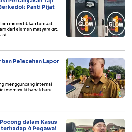
si Pertanyakan Taji
Berkedok Panti Pijat
dalam menertibkan tempat
jam dari elemen masyarakat.
kasi…
orban Pelecehan Lapor
ang mengguncang internal
kini memasuki babak baru
 Pocong dalam Kasus
 terhadap 4 Pegawai