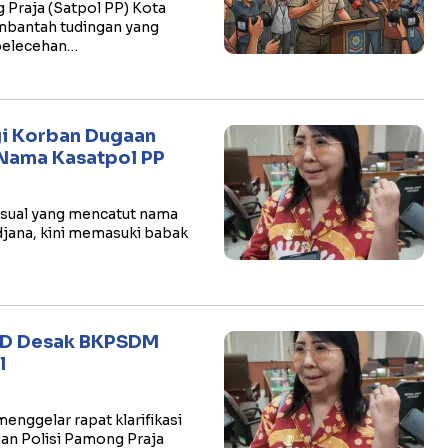
g Praja (Satpol PP) Kota
mbantah tudingan yang
 pelecehan…
gi Korban Dugaan
 Nama Kasatpol PP
ksual yang mencatut nama
djana, kini memasuki babak
PRD Desak BKPSDM
l
enggelar rapat klarifikasi
an Polisi Pamong Praja