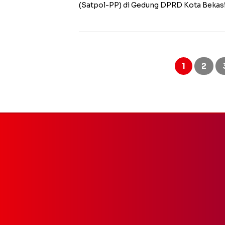
(Satpol-PP) di Gedung DPRD Kota Bekas
Paginasi
pos
1
2