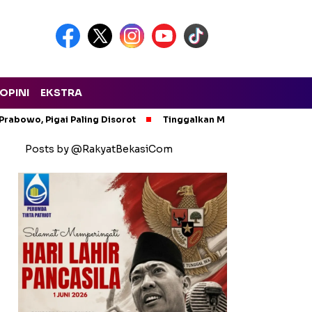
OPINI
EKSTRA
Prabowo, Pigai Paling Disorot
Tinggalkan Masalah Sinyal, APJI
Posts by @RakyatBekasiCom