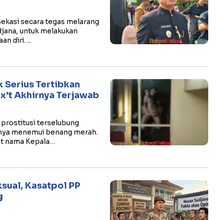
Bekasi secara tegas melarang
djana, untuk melakukan
an diri….
 Serius Tertibkan
ax’t Akhirnya Terjawab
 prostitusi terselubung
irnya menemui benang merah.
et nama Kepala…
sual, Kasatpol PP
g