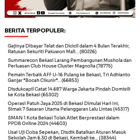
BERITA TERPOPULER:
Gajinya Dibayar Telat dan Dicicil dalam 4 Bulan Terakhir,
Ratusan Sekuriti Pakuwon Mall…
(80226)
Summarecon Bekasi Larang Pembangunan Mushola dan
Perluasan Club House Cluster Magnolia
(78775)
Pemain Terbaik AFF U-16 Pulang ke Bekasi, Tri Adhianto
Ganjar “Bocah Cikunir”…
(66853)
Disdukcapil Catat 14.687 Warga Jakarta Pindah Domisili
ke Kota Bekasi
(65302)
Operasi Patuh Jaya 2025 di Bekasi Dimulai Hari Ini,
Simak 7 Sasaran Utama Pelanggaran Lalu Lintas
(45317)
SMAN 1 Kota Bekasi Tolak Atlet Berprestasi dalam
PPDB Online 2024
(44603)
Usai Uji Coba Sepekan, Disdik Batalkan Aturan Masuk
Sekolah Jam 6.30 di Bekasi, Kembali ke…
(38344)