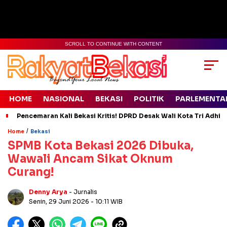
SCROLL TO CONTINUE WITH CONTENT
HOME
NASIONAL
BEKASI
POLITIK
PARLEMENTA
Pencemaran Kali Bekasi Kritis! DPRD Desak Wali Kota Tri Adhia
/
Home
Bekasi
SPMB Kota Bekasi 2026 Dibuka,
Wawali Ancam Sikat Oknum
Curang!
Denny Arya
- Jurnalis
Senin, 29 Juni 2026
- 10:11 WIB