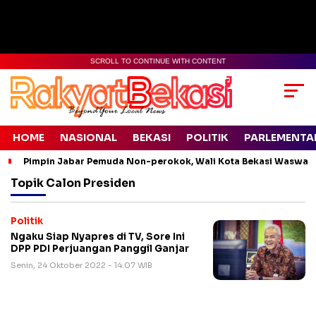
SCROLL TO CONTINUE WITH CONTENT
HOME
NASIONAL
BEKASI
POLITIK
PARLEMENTA
Pimpin Jabar Pemuda Non-perokok, Wali Kota Bekasi Waswas
Topik
Calon Presiden
Politik
Ngaku Siap Nyapres di TV, Sore Ini
DPP PDI Perjuangan Panggil Ganjar
Senin, 24 Oktober 2022 - 14:07 WIB