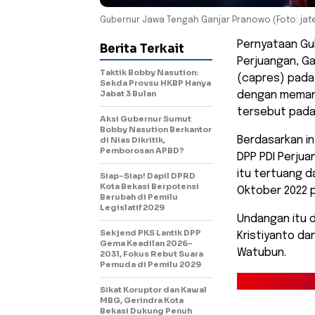
Gubernur Jawa Tengah Ganjar Pranowo (Foto: jat
Pernyataan Gu
Berita Terkait
Perjuangan, Ga
Taktik Bobby Nasution:
(capres) pada 
Sekda Provsu HKBP Hanya
Jabat 3 Bulan
dengan memang
tersebut pada 
Aksi Gubernur Sumut
Bobby Nasution Berkantor
Berdasarkan in
di Nias Dikritik,
Pemborosan APBD?
DPP PDI Perjua
itu tertuang d
Siap-Siap! Dapil DPRD
Kota Bekasi Berpotensi
Oktober 2022 pe
Berubah di Pemilu
Legislatif 2029
Undangan itu d
Sekjend PKS Lantik DPP
Kristiyanto da
Gema Keadilan 2026-
Watubun.
2031, Fokus Rebut Suara
Pemuda di Pemilu 2029
Sikat Koruptor dan Kawal
MBG, Gerindra Kota
Bekasi Dukung Penuh