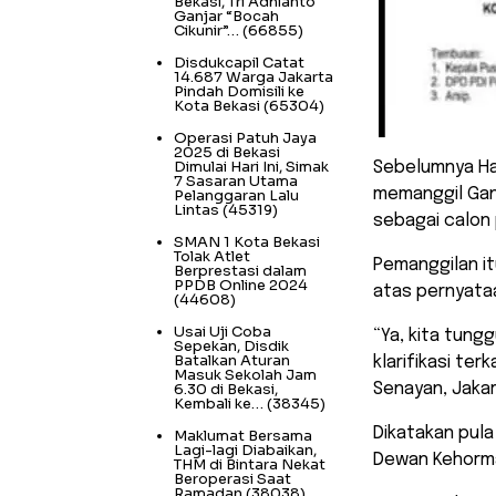
Bekasi, Tri Adhianto
Ganjar “Bocah
Cikunir”…
(66855)
Disdukcapil Catat
14.687 Warga Jakarta
Pindah Domisili ke
Kota Bekasi
(65304)
Operasi Patuh Jaya
2025 di Bekasi
Dimulai Hari Ini, Simak
Sebelumnya Ha
7 Sasaran Utama
memanggil Gan
Pelanggaran Lalu
Lintas
(45319)
sebagai calon 
SMAN 1 Kota Bekasi
Tolak Atlet
Pemanggilan it
Berprestasi dalam
PPDB Online 2024
atas pernyata
(44608)
Usai Uji Coba
“Ya, kita tung
Sepekan, Disdik
Batalkan Aturan
klarifikasi te
Masuk Sekolah Jam
6.30 di Bekasi,
Senayan, Jakar
Kembali ke…
(38345)
Dikatakan pula
Maklumat Bersama
Lagi-lagi Diabaikan,
Dewan Kehorma
THM di Bintara Nekat
Beroperasi Saat
Ramadan
(38038)