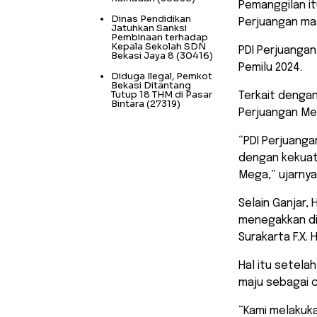
Pemanggilan it
Dinas Pendidikan
Perjuangan ma
Jatuhkan Sanksi
Pembinaan terhadap
Kepala Sekolah SDN
PDI Perjuangan
Bekasi Jaya 8
(30416)
Pemilu 2024.
Diduga Ilegal, Pemkot
Bekasi Ditantang
Tutup 18 THM di Pasar
Terkait denga
Bintara
(27319)
Perjuangan Me
“PDI Perjuang
dengan kekuat
Mega,” ujarnya
Selain Ganjar,
menegakkan dis
Surakarta F.X.
Hal itu setel
maju sebagai 
“Kami melakuka