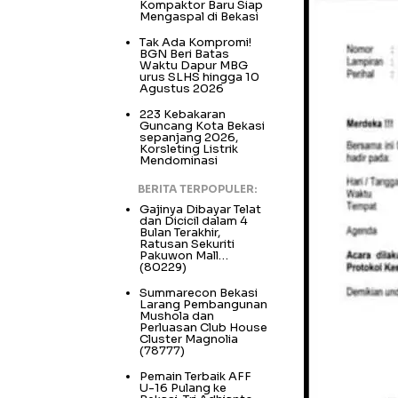
Kompaktor Baru Siap
Mengaspal di Bekasi
Tak Ada Kompromi!
BGN Beri Batas
Waktu Dapur MBG
urus SLHS hingga 10
Agustus 2026
223 Kebakaran
Guncang Kota Bekasi
sepanjang 2026,
Korsleting Listrik
Mendominasi
BERITA TERPOPULER:
Gajinya Dibayar Telat
dan Dicicil dalam 4
Bulan Terakhir,
Ratusan Sekuriti
Pakuwon Mall…
(80229)
Summarecon Bekasi
Larang Pembangunan
Mushola dan
Perluasan Club House
Cluster Magnolia
(78777)
Pemain Terbaik AFF
U-16 Pulang ke