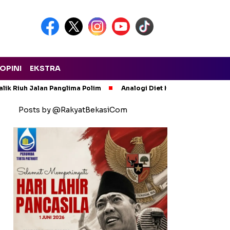
OPINI
EKSTRA
lik Riuh Jalan Panglima Polim
Analogi Diet Korupsi: Alarm Ker
Posts by @RakyatBekasiCom