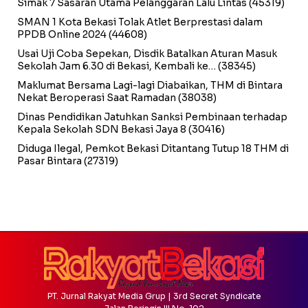
Simak 7 Sasaran Utama Pelanggaran Lalu Lintas
(45319)
SMAN 1 Kota Bekasi Tolak Atlet Berprestasi dalam
PPDB Online 2024
(44608)
Usai Uji Coba Sepekan, Disdik Batalkan Aturan Masuk
Sekolah Jam 6.30 di Bekasi, Kembali ke…
(38345)
Maklumat Bersama Lagi-lagi Diabaikan, THM di Bintara
Nekat Beroperasi Saat Ramadan
(38038)
Dinas Pendidikan Jatuhkan Sanksi Pembinaan terhadap
Kepala Sekolah SDN Bekasi Jaya 8
(30416)
Diduga Ilegal, Pemkot Bekasi Ditantang Tutup 18 THM di
Pasar Bintara
(27319)
PT. Jurnal Rakyat Media Grup | 3rd Secret Syndicate