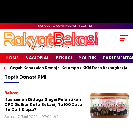
SCROLL TO CONTINUE WITH CONTENT
HOME
NASIONAL
BEKASI
POLITIK
PARLEMENTA
Cegah Kenakalan Remaja, Kelompok KKN Desa Karangharja Ed
Topik
Donasi PMI
Bekasi
Kusnaman Diduga Biayai Pelantikan
DPD Golkar Kota Bekasi, Rp100 Juta
Itu Duit Siapa?
Selasa, 7 Juni 2022 - 07:04 WIB