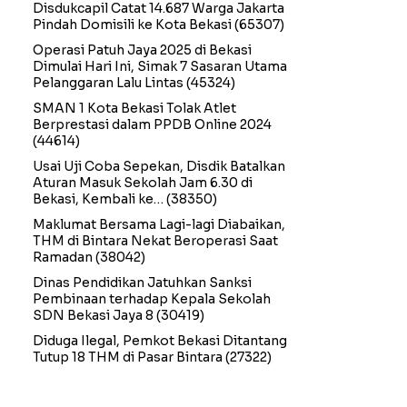
Disdukcapil Catat 14.687 Warga Jakarta
Pindah Domisili ke Kota Bekasi
(65307)
Operasi Patuh Jaya 2025 di Bekasi
Dimulai Hari Ini, Simak 7 Sasaran Utama
Pelanggaran Lalu Lintas
(45324)
SMAN 1 Kota Bekasi Tolak Atlet
Berprestasi dalam PPDB Online 2024
(44614)
Usai Uji Coba Sepekan, Disdik Batalkan
Aturan Masuk Sekolah Jam 6.30 di
Bekasi, Kembali ke…
(38350)
Maklumat Bersama Lagi-lagi Diabaikan,
THM di Bintara Nekat Beroperasi Saat
Ramadan
(38042)
Dinas Pendidikan Jatuhkan Sanksi
Pembinaan terhadap Kepala Sekolah
SDN Bekasi Jaya 8
(30419)
Diduga Ilegal, Pemkot Bekasi Ditantang
Tutup 18 THM di Pasar Bintara
(27322)