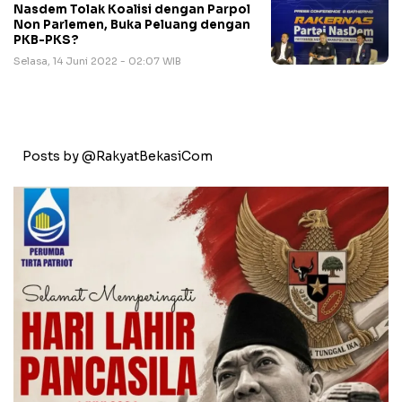
Nasdem Tolak Koalisi dengan Parpol
Non Parlemen, Buka Peluang dengan
PKB-PKS?
Selasa, 14 Juni 2022 - 02:07 WIB
Posts by @RakyatBekasiCom