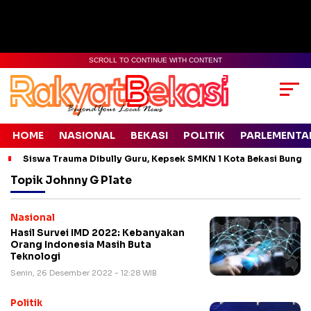
SCROLL TO CONTINUE WITH CONTENT
HOME
NASIONAL
BEKASI
POLITIK
PARLEMENTA
Siswa Trauma Dibully Guru, Kepsek SMKN 1 Kota Bekasi Bung
Topik
Johnny G Plate
Nasional
Hasil Survei IMD 2022: Kebanyakan
Orang Indonesia Masih Buta
Teknologi
Senin, 26 Desember 2022 - 12:28 WIB
Politik