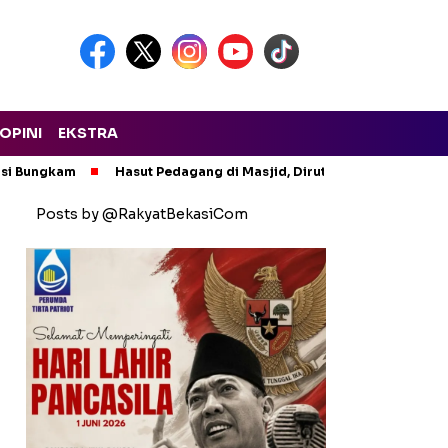
OPINI
EKSTRA
asi Bungkam
Hasut Pedagang di Masjid, Dirut PTMP Polisikan P
Posts by @RakyatBekasiCom