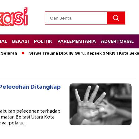
NAL
BEKASI
POLITIK
PARLEMENTARIA
ADVERTORIAL
t Sejarah
Siswa Trauma Dibully Guru, Kepsek SMKN 1 Kota Bek
 Pelecehan Ditangkap
akukan pelecehan terhadap
amatan Bekasi Utara Kota
nya, pelaku…