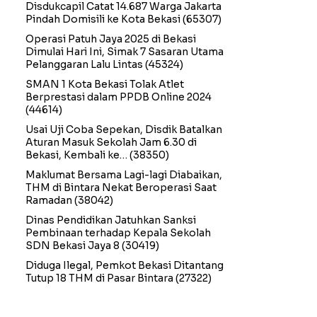
Disdukcapil Catat 14.687 Warga Jakarta
Pindah Domisili ke Kota Bekasi
(65307)
Operasi Patuh Jaya 2025 di Bekasi
Dimulai Hari Ini, Simak 7 Sasaran Utama
Pelanggaran Lalu Lintas
(45324)
SMAN 1 Kota Bekasi Tolak Atlet
Berprestasi dalam PPDB Online 2024
(44614)
Usai Uji Coba Sepekan, Disdik Batalkan
Aturan Masuk Sekolah Jam 6.30 di
Bekasi, Kembali ke…
(38350)
Maklumat Bersama Lagi-lagi Diabaikan,
THM di Bintara Nekat Beroperasi Saat
Ramadan
(38042)
Dinas Pendidikan Jatuhkan Sanksi
Pembinaan terhadap Kepala Sekolah
SDN Bekasi Jaya 8
(30419)
Diduga Ilegal, Pemkot Bekasi Ditantang
Tutup 18 THM di Pasar Bintara
(27322)