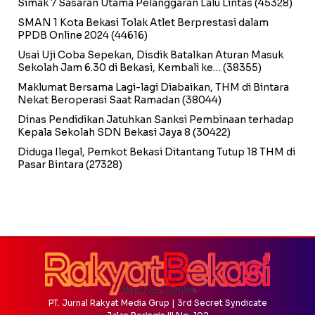
Simak 7 Sasaran Utama Pelanggaran Lalu Lintas
(45328)
SMAN 1 Kota Bekasi Tolak Atlet Berprestasi dalam
PPDB Online 2024
(44616)
Usai Uji Coba Sepekan, Disdik Batalkan Aturan Masuk
Sekolah Jam 6.30 di Bekasi, Kembali ke…
(38355)
Maklumat Bersama Lagi-lagi Diabaikan, THM di Bintara
Nekat Beroperasi Saat Ramadan
(38044)
Dinas Pendidikan Jatuhkan Sanksi Pembinaan terhadap
Kepala Sekolah SDN Bekasi Jaya 8
(30422)
Diduga Ilegal, Pemkot Bekasi Ditantang Tutup 18 THM di
Pasar Bintara
(27328)
PT. Jurnal Rakyat Media Grup | 3rd Secret Syndicate