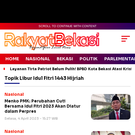
SCROLL TO CONTINUE WITH CONTENT
HOME
NASIONAL
BEKASI
POLITIK
PARLEMENTA
Layanan Tirta Patriot Belum Pulih! BPBD Kota Bekasi Atasi Krisis
Topik
Libur Idul Fitri 1443 Hijriah
Nasional
Menko PMK: Perubahan Cuti
Bersama Idul Fitri 2023 Akan Diatur
dalam Perpres
Selasa, 4 April 2023 - 15:27 WIB
Nasional