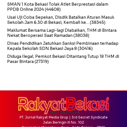
SMAN 1 Kota Bekasi Tolak Atlet Berprestasi dalam
PPDB Online 2024
(44608)
Usai Uji Coba Sepekan, Disdik Batalkan Aturan Masuk
Sekolah Jam 6.30 di Bekasi, Kembali ke…
(38345)
Maklumat Bersama Lagi-lagi Diabaikan, THM di Bintara
Nekat Beroperasi Saat Ramadan
(38038)
Dinas Pendidikan Jatuhkan Sanksi Pembinaan terhadap
Kepala Sekolah SDN Bekasi Jaya 8
(30416)
Diduga Ilegal, Pemkot Bekasi Ditantang Tutup 18 THM di
Pasar Bintara
(27319)
PT. Jurnal Rakyat Media Grup | 3rd Secret Syndicate
Jalan Beringin III No. 102