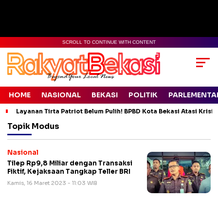
SCROLL TO CONTINUE WITH CONTENT
HOME
NASIONAL
BEKASI
POLITIK
PARLEMENTA
Layanan Tirta Patriot Belum Pulih! BPBD Kota Bekasi Atasi Krisis
Topik
Modus
Nasional
Tilep Rp9,8 Miliar dengan Transaksi
Fiktif, Kejaksaan Tangkap Teller BRI
Kamis, 16 Maret 2023 - 11:03 WIB