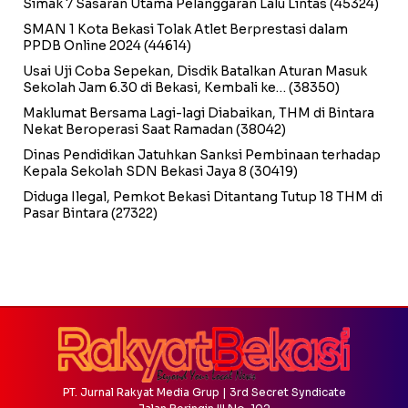
Simak 7 Sasaran Utama Pelanggaran Lalu Lintas
(45324)
SMAN 1 Kota Bekasi Tolak Atlet Berprestasi dalam
PPDB Online 2024
(44614)
Usai Uji Coba Sepekan, Disdik Batalkan Aturan Masuk
Sekolah Jam 6.30 di Bekasi, Kembali ke…
(38350)
Maklumat Bersama Lagi-lagi Diabaikan, THM di Bintara
Nekat Beroperasi Saat Ramadan
(38042)
Dinas Pendidikan Jatuhkan Sanksi Pembinaan terhadap
Kepala Sekolah SDN Bekasi Jaya 8
(30419)
Diduga Ilegal, Pemkot Bekasi Ditantang Tutup 18 THM di
Pasar Bintara
(27322)
PT. Jurnal Rakyat Media Grup | 3rd Secret Syndicate