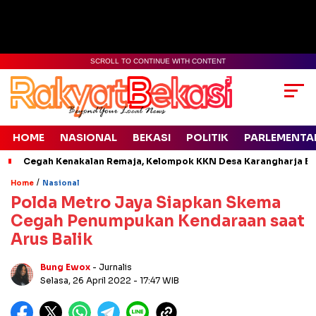
SCROLL TO CONTINUE WITH CONTENT
HOME
NASIONAL
BEKASI
POLITIK
PARLEMENTA
Cegah Kenakalan Remaja, Kelompok KKN Desa Karangharja Ed
/
Home
Nasional
Polda Metro Jaya Siapkan Skema
Cegah Penumpukan Kendaraan saat
Arus Balik
Bung Ewox
- Jurnalis
Selasa, 26 April 2022
- 17:47 WIB