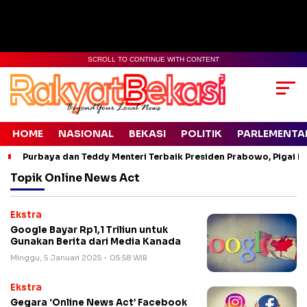
SCROLL TO CONTINUE WITH CONTENT
HOME
NASIONAL
BEKASI
POLITIK
PARLEMENTA
Purbaya dan Teddy Menteri Terbaik Presiden Prabowo, Pigai Pa
Topik
Online News Act
Ekstra
Google Bayar Rp1,1 Triliun untuk
Gunakan Berita dari Media Kanada
Minggu, 5 Januari 2025 - 05:58 WIB
Ekstra
Gegara ‘Online News Act’ Facebook