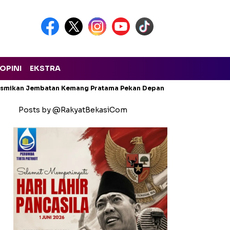
OPINI
EKSTRA
Resmikan Jembatan Kemang Pratama Pekan Depan
Bekasi Darura
Posts by @RakyatBekasiCom