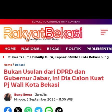
SCROLL TO CONTINUE WITH CONTENT
HOME
NASIONAL
BEKASI
POLITIK
PARLEMENTA
Siswa Trauma Dibully Guru, Kepsek SMKN 1 Kota Bekasi Bung
/
Home
Bekasi
Bukan Usulan dari DPRD dan
Gubernur Jabar, Ini Dia Calon Kuat
Pj Wali Kota Bekasi
Bung Ewox
- Jurnalis
Minggu, 3 September 2023
- 11:05 WIB