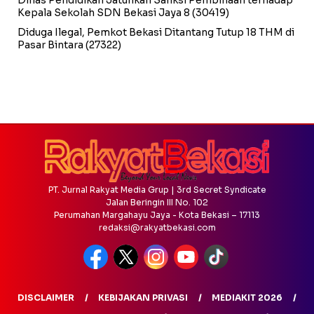
Dinas Pendidikan Jatuhkan Sanksi Pembinaan terhadap
Kepala Sekolah SDN Bekasi Jaya 8
(30419)
Diduga Ilegal, Pemkot Bekasi Ditantang Tutup 18 THM di
Pasar Bintara
(27322)
PT. Jurnal Rakyat Media Grup | 3rd Secret Syndicate
Jalan Beringin III No. 102
Perumahan Margahayu Jaya - Kota Bekasi – 17113
redaksi@rakyatbekasi.com
DISCLAIMER
KEBIJAKAN PRIVASI
MEDIAKIT 2026