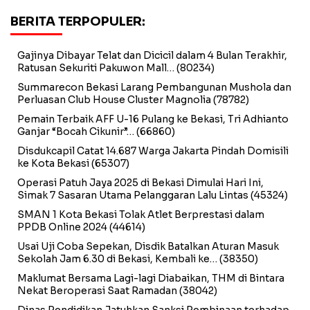
BERITA TERPOPULER:
Gajinya Dibayar Telat dan Dicicil dalam 4 Bulan Terakhir,
Ratusan Sekuriti Pakuwon Mall…
(80234)
Summarecon Bekasi Larang Pembangunan Mushola dan
Perluasan Club House Cluster Magnolia
(78782)
Pemain Terbaik AFF U-16 Pulang ke Bekasi, Tri Adhianto
Ganjar “Bocah Cikunir”…
(66860)
Disdukcapil Catat 14.687 Warga Jakarta Pindah Domisili
ke Kota Bekasi
(65307)
Operasi Patuh Jaya 2025 di Bekasi Dimulai Hari Ini,
Simak 7 Sasaran Utama Pelanggaran Lalu Lintas
(45324)
SMAN 1 Kota Bekasi Tolak Atlet Berprestasi dalam
PPDB Online 2024
(44614)
Usai Uji Coba Sepekan, Disdik Batalkan Aturan Masuk
Sekolah Jam 6.30 di Bekasi, Kembali ke…
(38350)
Maklumat Bersama Lagi-lagi Diabaikan, THM di Bintara
Nekat Beroperasi Saat Ramadan
(38042)