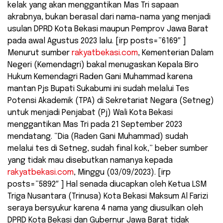
kelak yang akan menggantikan Mas Tri sapaan
akrabnya, bukan berasal dari nama-nama yang menjadi
usulan DPRD Kota Bekasi maupun Pemprov Jawa Barat
pada awal Agustus 2023 lalu. [irp posts=”6169″ ]
Menurut sumber
rakyatbekasi.com
, Kementerian Dalam
Negeri (Kemendagri) bakal menugaskan Kepala Biro
Hukum Kemendagri Raden Gani Muhammad karena
mantan Pjs Bupati Sukabumi ini sudah melalui Tes
Potensi Akademik (TPA) di Sekretariat Negara (Setneg)
untuk menjadi Penjabat (Pj) Wali Kota Bekasi
menggantikan Mas Tri pada 21 September 2023
mendatang. “Dia (Raden Gani Muhammad) sudah
melalui tes di Setneg, sudah final kok,” beber sumber
yang tidak mau disebutkan namanya kepada
rakyatbekasi.com
, Minggu (03/09/2023). [irp
posts=”5892″ ] Hal senada diucapkan oleh Ketua LSM
Triga Nusantara (Trinusa) Kota Bekasi Maksum Al Farizi
seraya bersyukur karena 4 nama yang diusulkan oleh
DPRD Kota Bekasi dan Gubernur Jawa Barat tidak