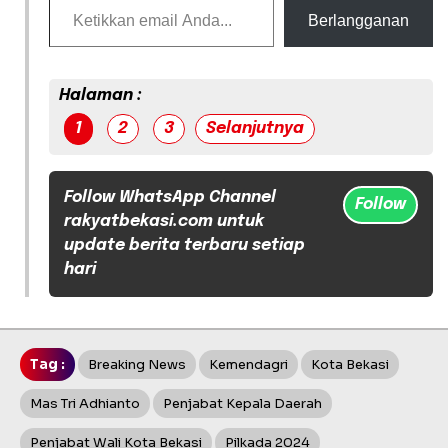
Berlangganan
Halaman :
1
2
3
Selanjutnya
Follow WhatsApp Channel
Follow
rakyatbekasi.com untuk
update berita terbaru setiap
hari
Tag :
Breaking News
Kemendagri
Kota Bekasi
Mas Tri Adhianto
Penjabat Kepala Daerah
Penjabat Wali Kota Bekasi
Pilkada 2024