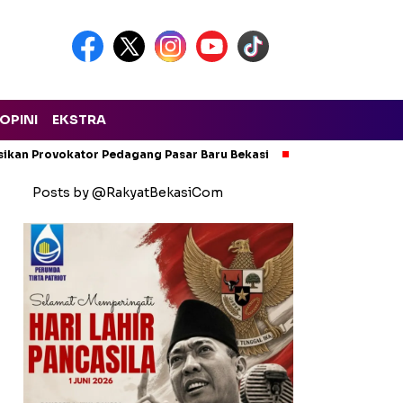
OPINI
EKSTRA
isikan Provokator Pedagang Pasar Baru Bekasi
Pencemaran Kali
Posts by @RakyatBekasiCom