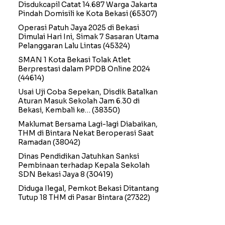
Disdukcapil Catat 14.687 Warga Jakarta
Pindah Domisili ke Kota Bekasi
(65307)
Operasi Patuh Jaya 2025 di Bekasi
Dimulai Hari Ini, Simak 7 Sasaran Utama
Pelanggaran Lalu Lintas
(45324)
SMAN 1 Kota Bekasi Tolak Atlet
Berprestasi dalam PPDB Online 2024
(44614)
Usai Uji Coba Sepekan, Disdik Batalkan
Aturan Masuk Sekolah Jam 6.30 di
Bekasi, Kembali ke…
(38350)
Maklumat Bersama Lagi-lagi Diabaikan,
THM di Bintara Nekat Beroperasi Saat
Ramadan
(38042)
Dinas Pendidikan Jatuhkan Sanksi
Pembinaan terhadap Kepala Sekolah
SDN Bekasi Jaya 8
(30419)
Diduga Ilegal, Pemkot Bekasi Ditantang
Tutup 18 THM di Pasar Bintara
(27322)