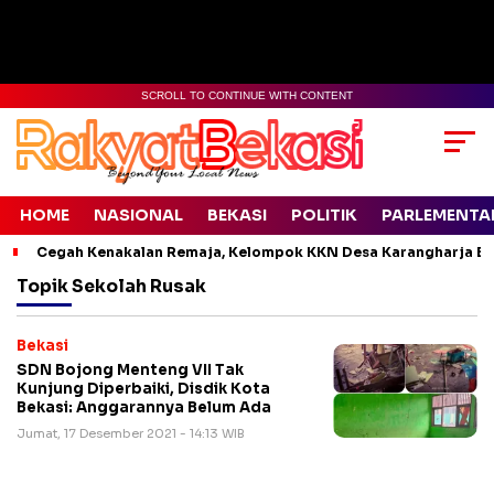
SCROLL TO CONTINUE WITH CONTENT
HOME
NASIONAL
BEKASI
POLITIK
PARLEMENTA
Cegah Kenakalan Remaja, Kelompok KKN Desa Karangharja Ed
Topik
Sekolah Rusak
Bekasi
SDN Bojong Menteng VII Tak
Kunjung Diperbaiki, Disdik Kota
Bekasi: Anggarannya Belum Ada
Jumat, 17 Desember 2021 - 14:13 WIB