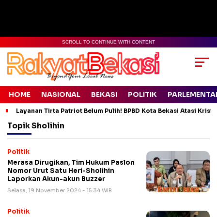
SCROLL TO CONTINUE WITH CONTENT
HOME
NASIONAL
BEKASI
POLITIK
PARLEMENTA
Layanan Tirta Patriot Belum Pulih! BPBD Kota Bekasi Atasi Krisis
Topik
Sholihin
Politik
Merasa Dirugikan, Tim Hukum Paslon
Nomor Urut Satu Heri-Sholihin
Laporkan Akun-akun Buzzer
Selasa, 19 November 2024 - 15:34 WIB
Politik