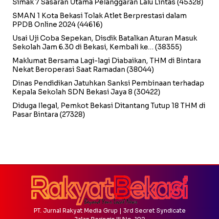
Simak 7 Sasaran Utama Pelanggaran Lalu Lintas
(45328)
SMAN 1 Kota Bekasi Tolak Atlet Berprestasi dalam
PPDB Online 2024
(44616)
Usai Uji Coba Sepekan, Disdik Batalkan Aturan Masuk
Sekolah Jam 6.30 di Bekasi, Kembali ke…
(38355)
Maklumat Bersama Lagi-lagi Diabaikan, THM di Bintara
Nekat Beroperasi Saat Ramadan
(38044)
Dinas Pendidikan Jatuhkan Sanksi Pembinaan terhadap
Kepala Sekolah SDN Bekasi Jaya 8
(30422)
Diduga Ilegal, Pemkot Bekasi Ditantang Tutup 18 THM di
Pasar Bintara
(27328)
PT. Jurnal Rakyat Media Grup | 3rd Secret Syndicate