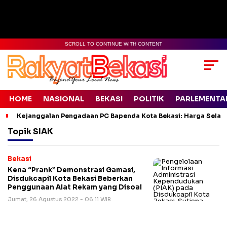
SCROLL TO CONTINUE WITH CONTENT
HOME
NASIONAL
BEKASI
POLITIK
PARLEMENTA
Kejanggalan Pengadaan PC Bapenda Kota Bekasi: Harga Selang
Topik
SIAK
Bekasi
Kena “Prank” Demonstrasi Gamasi,
Disdukcapil Kota Bekasi Beberkan
Penggunaan Alat Rekam yang Disoal
Jumat, 26 Agustus 2022 - 06:11 WIB