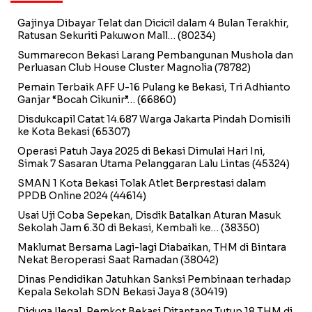
Gajinya Dibayar Telat dan Dicicil dalam 4 Bulan Terakhir,
Ratusan Sekuriti Pakuwon Mall…
(80234)
Summarecon Bekasi Larang Pembangunan Mushola dan
Perluasan Club House Cluster Magnolia
(78782)
Pemain Terbaik AFF U-16 Pulang ke Bekasi, Tri Adhianto
Ganjar “Bocah Cikunir”…
(66860)
Disdukcapil Catat 14.687 Warga Jakarta Pindah Domisili
ke Kota Bekasi
(65307)
Operasi Patuh Jaya 2025 di Bekasi Dimulai Hari Ini,
Simak 7 Sasaran Utama Pelanggaran Lalu Lintas
(45324)
SMAN 1 Kota Bekasi Tolak Atlet Berprestasi dalam
PPDB Online 2024
(44614)
Usai Uji Coba Sepekan, Disdik Batalkan Aturan Masuk
Sekolah Jam 6.30 di Bekasi, Kembali ke…
(38350)
Maklumat Bersama Lagi-lagi Diabaikan, THM di Bintara
Nekat Beroperasi Saat Ramadan
(38042)
Dinas Pendidikan Jatuhkan Sanksi Pembinaan terhadap
Kepala Sekolah SDN Bekasi Jaya 8
(30419)
Diduga Ilegal, Pemkot Bekasi Ditantang Tutup 18 THM di