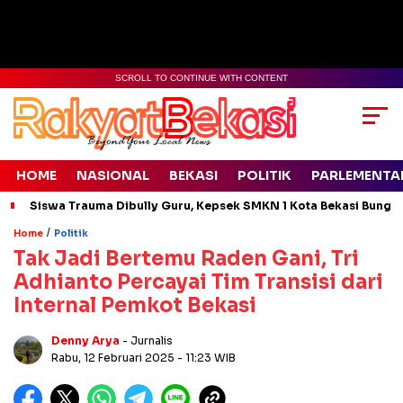
SCROLL TO CONTINUE WITH CONTENT
HOME
NASIONAL
BEKASI
POLITIK
PARLEMENTA
Siswa Trauma Dibully Guru, Kepsek SMKN 1 Kota Bekasi Bung
/
Home
Politik
Tak Jadi Bertemu Raden Gani, Tri
Adhianto Percayai Tim Transisi dari
Internal Pemkot Bekasi
Denny Arya
- Jurnalis
Rabu, 12 Februari 2025
- 11:23 WIB