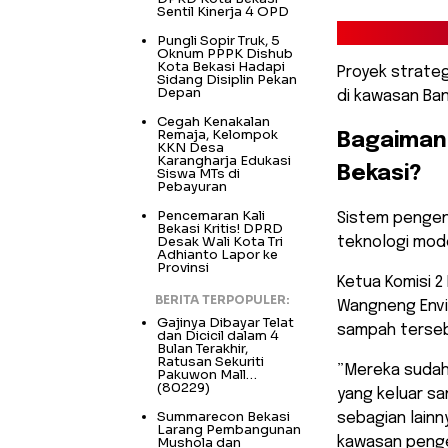
Sentil Kinerja 4 OPD
Pungli Sopir Truk, 5
Oknum PPPK Dishub
Kota Bekasi Hadapi
Proyek strate
Sidang Disiplin Pekan
Depan
di kawasan Ban
Cegah Kenakalan
Remaja, Kelompok
​Bagaiman
KKN Desa
Karangharja Edukasi
Bekasi?
Siswa MTs di
Pebayuran
Pencemaran Kali
​Sistem pengen
Bekasi Kritis! DPRD
Desak Wali Kota Tri
teknologi mode
Adhianto Lapor ke
Provinsi
Ketua Komisi 2
BERITA TERPOPULER:
Wangneng Envi
Gajinya Dibayar Telat
sampah tersebu
dan Dicicil dalam 4
Bulan Terakhir,
Ratusan Sekuriti
​”Mereka sudah
Pakuwon Mall…
(80229)
yang keluar sa
Summarecon Bekasi
sebagian lainn
Larang Pembangunan
Mushola dan
kawasan pengel