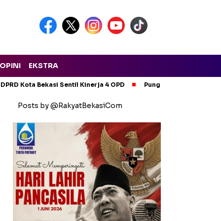
OPINI
EKSTRA
 DPRD Kota Bekasi Sentil Kinerja 4 OPD
Pungli Sopir Truk, 5 O
Posts by @RakyatBekasiCom