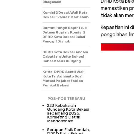
​DPRD Kota Be
Bhagasasi
memastikan pro
Komisi 2 Desak Wali Kota
tidak akan mer
Bekasi Evaluasi Kadishub
Kepastian ini 
Buntut Pungli Sopir Truk
Jutaan Rupiah, Komisi 2
pengolahan lim
DPRD Kota Bekasi Bakal
Panggil Dishub
DPRD Kota Bekasi Ancam
Cabut Izin Unity School
Imbas Kasus Bullying
Kritis! DPRD Sentil Wali
Kota Tri Adhianto Soal
Mutasi Pejabat Eselon
Pemkot Bekasi
POS-POS TERBARU
223 Kebakaran
Guncang Kota Bekasi
sepanjang 2026,
Korsleting Listrik
Mendominasi
Serapan Fisik Rendah,
DPRD Kota Bekasi