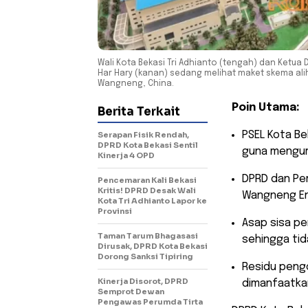
Wali Kota Bekasi Tri Adhianto (tengah) dan Ketua 
Har Hary (kanan) sedang melihat maket skema ali
Wangneng, China.
Poin Utama:
Berita Terkait
​PSEL Kota B
Serapan Fisik Rendah,
DPRD Kota Bekasi Sentil
guna mengur
Kinerja 4 OPD
​DPRD dan Pe
Pencemaran Kali Bekasi
Kritis! DPRD Desak Wali
Wangneng Env
Kota Tri Adhianto Lapor ke
Provinsi
​Asap sisa p
Taman Tarum Bhagasasi
sehingga tid
Dirusak, DPRD Kota Bekasi
Dorong Sanksi Tipiring
​Residu peng
Kinerja Disorot, DPRD
dimanfaatkan
Semprot Dewan
Pengawas Perumda Tirta