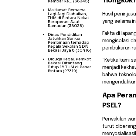
Tiongkok
Kembali ke…
(38345)
Maklumat Bersama
Lagi-lagi Diabaikan,
​Hasil peninja
THM di Bintara Nekat
yang selama in
Beroperasi Saat
Ramadan
(38038)
Fakta di lapa
Dinas Pendidikan
Jatuhkan Sanksi
mengisolasi da
Pembinaan terhadap
Kepala Sekolah SDN
pembakaran ra
Bekasi Jaya 8
(30416)
Diduga Ilegal, Pemkot
​”Ketika kami 
Bekasi Ditantang
Tutup 18 THM di Pasar
menjadi kekhaw
Bintara
(27319)
bahwa teknol
mengendalikan
​Apa Per
PSEL?
​Perwakilan w
turut diberan
menyosialisasi