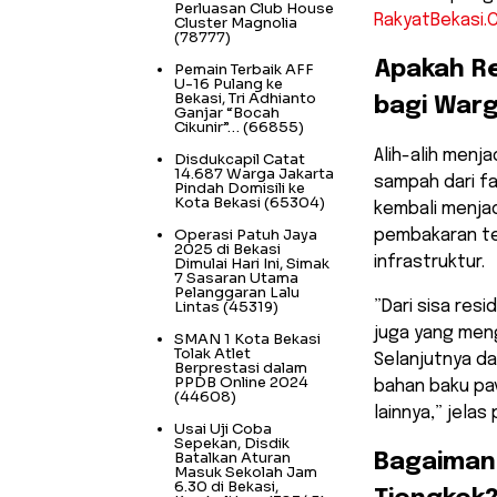
Perluasan Club House
RakyatBekasi.
Cluster Magnolia
(78777)
​Apakah 
Pemain Terbaik AFF
U-16 Pulang ke
Bekasi, Tri Adhianto
bagi War
Ganjar “Bocah
Cikunir”…
(66855)
​Alih-alih men
Disdukcapil Catat
14.687 Warga Jakarta
sampah dari fa
Pindah Domisili ke
Kota Bekasi
(65304)
kembali menja
Operasi Patuh Jaya
pembakaran ter
2025 di Bekasi
infrastruktur.
Dimulai Hari Ini, Simak
7 Sasaran Utama
Pelanggaran Lalu
Lintas
(45319)
​”Dari sisa res
juga yang meng
SMAN 1 Kota Bekasi
Tolak Atlet
Selanjutnya da
Berprestasi dalam
PPDB Online 2024
bahan baku pa
(44608)
lainnya,” jelas 
Usai Uji Coba
Sepekan, Disdik
Batalkan Aturan
​Bagaiman
Masuk Sekolah Jam
6.30 di Bekasi,