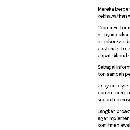
Mereka berper
kekhawatiran 
​”Nantinya tem
menyampaikan 
memberikan dam
pasti ada, tet
dapat dikendal
​Sebagai infor
ton sampah per
Upaya ini diya
darurat sampa
kapasitas maks
Langkah proakt
agar implemen
komitmen awal