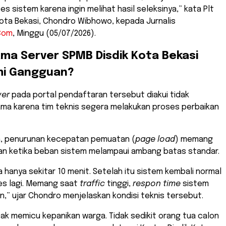
s sistem karena ingin melihat hasil seleksinya,” kata Plt
Kota Bekasi, Chondro Wibhowo, kepada Jurnalis
Com
, Minggu (05/07/2026).
ama Server SPMB Disdik Kota Bekasi
i Gangguan?
ver
pada portal pendaftaran tersebut diakui tidak
ama karena tim teknis segera melakukan proses perbaikan
n, penurunan kecepatan pemuatan (
page load
) memang
kan ketika beban sistem melampaui ambang batas standar.
 hanya sekitar 10 menit. Setelah itu sistem kembali normal
es lagi. Memang saat
traffic
tinggi,
respon time
sistem
n,” ujar Chondro menjelaskan kondisi teknis tersebut.
ontak memicu kepanikan warga. Tidak sedikit orang tua calon