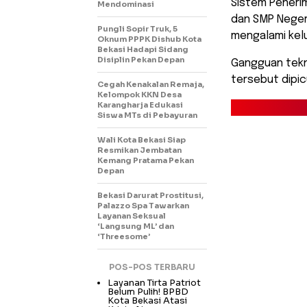
Sistem Penerim
Mendominasi
dan SMP Neger
Pungli Sopir Truk, 5
mengalami kelu
Oknum PPPK Dishub Kota
Bekasi Hadapi Sidang
Disiplin Pekan Depan
Gangguan tekn
tersebut dipi
Cegah Kenakalan Remaja,
Kelompok KKN Desa
Karangharja Edukasi
Siswa MTs di Pebayuran
Wali Kota Bekasi Siap
Resmikan Jembatan
Kemang Pratama Pekan
Depan
Bekasi Darurat Prostitusi,
Palazzo Spa Tawarkan
Layanan Seksual
‘Langsung ML’ dan
‘Threesome’
POS-POS TERBARU
Layanan Tirta Patriot
Belum Pulih! BPBD
Kota Bekasi Atasi