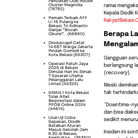
Perluasan Club House
Cluster Magnolia
ramai mengakse
(78782)
Kepala Disdik 
Pemain Terbaik AFF
RakyatBekasi.
U-16 Pulang ke
Bekasi, Tri Adhianto
Ganjar “Bocah
​Berapa L
Cikunir”…
(66860)
Disdukcapil Catat
Mengalam
14.687 Warga Jakarta
Pindah Domisili ke
Kota Bekasi
(65307)
​Gangguan
ser
Operasi Patuh Jaya
berlangsung l
2025 di Bekasi
Dimulai Hari Ini, Simak
(
recovery
).
7 Sasaran Utama
Pelanggaran Lalu
Lintas
(45324)
Meski demikia
SMAN 1 Kota Bekasi
tak terhindar
Tolak Atlet
Berprestasi dalam
PPDB Online 2024
​”Downtime-nya
(44614)
dan bisa diaks
Usai Uji Coba
sedikit menuru
Sepekan, Disdik
Batalkan Aturan
Masuk Sekolah Jam
​Insiden ini s
6.30 di Bekasi,
Kembali ke…
(38350)