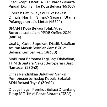
Disdukcapil Catat 14.687 Warga Jakarta
Pindah Domisili ke Kota Bekasi
(65307)
Operasi Patuh Jaya 2025 di Bekasi
Dimulai Hari Ini, Simak 7 Sasaran Utama
Pelanggaran Lalu Lintas
(45324)
SMAN 1 Kota Bekasi Tolak Atlet
Berprestasi dalam PPDB Online 2024
(44614)
Usai Uji Coba Sepekan, Disdik Batalkan
Aturan Masuk Sekolah Jam 6.30 di
Bekasi, Kembali ke…
(38350)
Maklumat Bersama Lagi-lagi Diabaikan,
THM di Bintara Nekat Beroperasi Saat
Ramadan
(38042)
Dinas Pendidikan Jatuhkan Sanksi
Pembinaan terhadap Kepala Sekolah
SDN Bekasi Jaya 8
(30419)
Diduga Ilegal, Pemkot Bekasi Ditantang
Tutup 18 THM di Pasar Bintara
(27322)