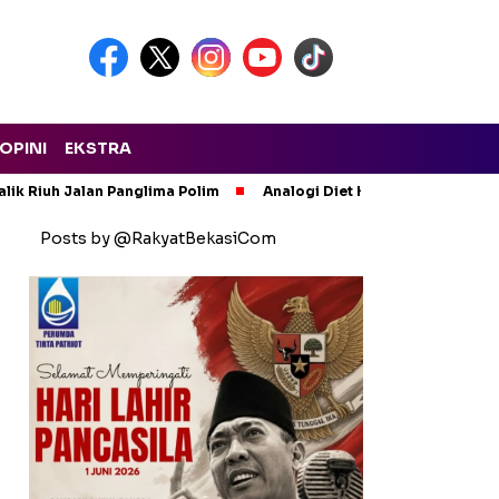
OPINI
EKSTRA
lik Riuh Jalan Panglima Polim
Analogi Diet Korupsi: Alarm Ker
Posts by @RakyatBekasiCom