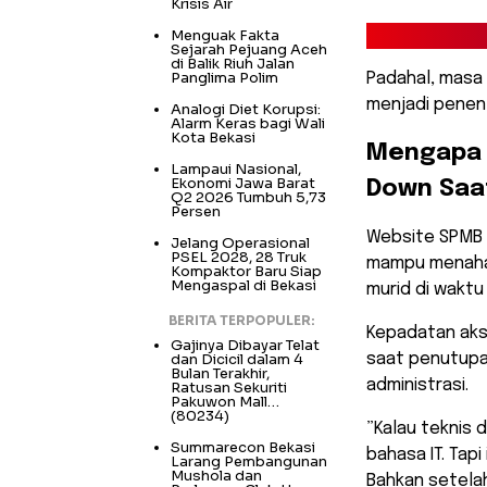
Krisis Air
Menguak Fakta
Sejarah Pejuang Aceh
di Balik Riuh Jalan
Panglima Polim
Padahal, masa 
menjadi penent
Analogi Diet Korupsi:
Alarm Keras bagi Wali
Kota Bekasi
​Mengapa
Lampaui Nasional,
Ekonomi Jawa Barat
Down Saa
Q2 2026 Tumbuh 5,73
Persen
​Website SPMB
Jelang Operasional
PSEL 2028, 28 Truk
mampu menaha
Kompaktor Baru Siap
Mengaspal di Bekasi
murid di wakt
BERITA TERPOPULER:
Kepadatan akse
Gajinya Dibayar Telat
dan Dicicil dalam 4
saat penutupa
Bulan Terakhir,
administrasi.
Ratusan Sekuriti
Pakuwon Mall…
(80234)
​”Kalau teknis
Summarecon Bekasi
bahasa IT. Tap
Larang Pembangunan
Mushola dan
Bahkan setelah