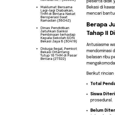
peserta didik
Maklumat Bersama
Bekasi di kawa
Lagi-lagi Diabaikan,
mencari bantua
THM di Bintara Nekat
Beroperasi Saat
Ramadan
(38042)
​Berapa J
Dinas Pendidikan
Jatuhkan Sanksi
Tahap II D
Pembinaan terhadap
Kepala Sekolah SDN
Bekasi Jaya 8
(30419)
​Antusiasme w
Diduga Ilegal, Pemkot
mendominasi di
Bekasi Ditantang
Tutup 18 THM di Pasar
belasan ribu p
Bintara
(27322)
mengakomodasi 
​Berikut rinci
Total Penda
Siswa Diter
prosedural.
Belum Dite