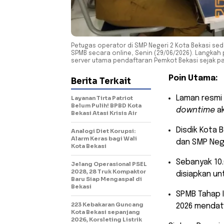
Petugas operator di SMP Negeri 2 Kota Bekasi s
SPMB secara online, Senin (29/06/2026). Langkah
server utama pendaftaran Pemkot Bekasi sejak pag
Poin Utama:
Berita Terkait
​Laman resm
Layanan Tirta Patriot
Belum Pulih! BPBD Kota
downtime
ak
Bekasi Atasi Krisis Air
​Disdik Kota
Analogi Diet Korupsi:
Alarm Keras bagi Wali
dan SMP Nege
Kota Bekasi
​Sebanyak 10
Jelang Operasional PSEL
2028, 28 Truk Kompaktor
disiapkan un
Baru Siap Mengaspal di
Bekasi
​SPMB Tahap I
223 Kebakaran Guncang
2026 mendat
Kota Bekasi sepanjang
2026, Korsleting Listrik