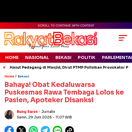
SCROLL TO CONTINUE WITH CONTENT
HOME
NASIONAL
BEKASI
POLITIK
PARLEMENTA
Hasut Pedagang di Masjid, Dirut PTMP Polisikan Provokator Pe
/
Home
Bekasi
Bahaya! Obat Kedaluwarsa
Puskesmas Rawa Tembaga Lolos ke
Pasien, Apoteker Disanksi
Bung Ewox
- Jurnalis
Senin, 29 Juni 2026
- 11:07 WIB