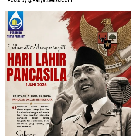
Posts by @RakyatBekasiCom