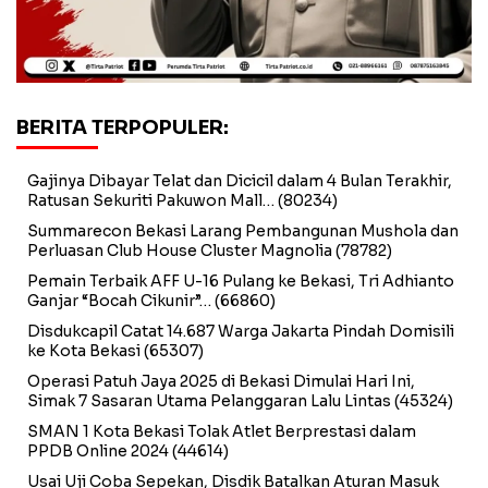
BERITA TERPOPULER:
Gajinya Dibayar Telat dan Dicicil dalam 4 Bulan Terakhir,
Ratusan Sekuriti Pakuwon Mall…
(80234)
Summarecon Bekasi Larang Pembangunan Mushola dan
Perluasan Club House Cluster Magnolia
(78782)
Pemain Terbaik AFF U-16 Pulang ke Bekasi, Tri Adhianto
Ganjar “Bocah Cikunir”…
(66860)
Disdukcapil Catat 14.687 Warga Jakarta Pindah Domisili
ke Kota Bekasi
(65307)
Operasi Patuh Jaya 2025 di Bekasi Dimulai Hari Ini,
Simak 7 Sasaran Utama Pelanggaran Lalu Lintas
(45324)
SMAN 1 Kota Bekasi Tolak Atlet Berprestasi dalam
PPDB Online 2024
(44614)
Usai Uji Coba Sepekan, Disdik Batalkan Aturan Masuk