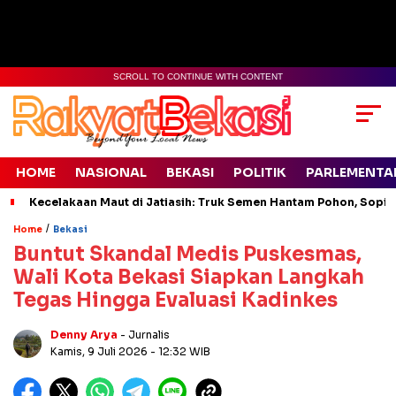
SCROLL TO CONTINUE WITH CONTENT
HOME
NASIONAL
BEKASI
POLITIK
PARLEMENTA
Kecelakaan Maut di Jatiasih: Truk Semen Hantam Pohon, Sopir 
/
Home
Bekasi
Buntut Skandal Medis Puskesmas,
Wali Kota Bekasi Siapkan Langkah
Tegas Hingga Evaluasi Kadinkes
Denny Arya
- Jurnalis
Kamis, 9 Juli 2026
- 12:32 WIB