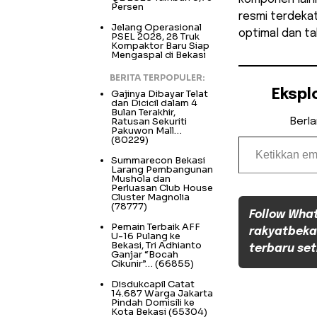
Persen
resmi terdekat
Jelang Operasional
optimal dan ta
PSEL 2028, 28 Truk
Kompaktor Baru Siap
Mengaspal di Bekasi
BERITA TERPOPULER:
Ekspl
Gajinya Dibayar Telat
dan Dicicil dalam 4
Bulan Terakhir,
Ratusan Sekuriti
Berl
Pakuwon Mall…
Ketikkan email Anda...
(80229)
Summarecon Bekasi
Larang Pembangunan
Mushola dan
Perluasan Club House
Cluster Magnolia
(78777)
Follow Wha
Pemain Terbaik AFF
rakyatbeka
U-16 Pulang ke
Bekasi, Tri Adhianto
terbaru set
Ganjar “Bocah
Cikunir”…
(66855)
Disdukcapil Catat
14.687 Warga Jakarta
Pindah Domisili ke
Kota Bekasi
(65304)