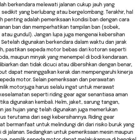
lah berkendara melewati jalanan cukup jauh yang
 sedikit yang berlubang atau bergelombang. Terakhir, hal
ah penting adalah pemeriksaan kondisi ban dengan cara
nan ban dan memperhatikan tampilan ban (sobek,
 atau gundul). Jangan lupa juga mengenai kebersihan
 Setelah digunakan berkendara dalam waktu dan jarak
h, pastikan sepeda motor bebas dari kotoran seperti
noda, maupun minyak yang menempel di bodi kendaraan.
 dibiarkan dan tidak dicuci atau dibersihkan dengan benar,
but dapat meninggalkan kerak dan mempengaruhi kinerja
sepeda motor. Selain pemeriksaan dan perawatan
ilik motorjuga harus selalu ingat untuk merawat
keselamatan seperti riding gear agar senantiasa aman
ika digunakan kembali. Helm, jaket, sarung tangan,
n jas hujan yang telah digunakan juga memerlukan
us terutama dari segi kebersihannya. Riding gear
t bermanfaat untuk melindungi diri dari risiko buruk yang
i di jalanan. Sedangkan untuk pemeriksaan mesin maupun
nya, pemilik sepeda motor dapat melakukannya di bengkel