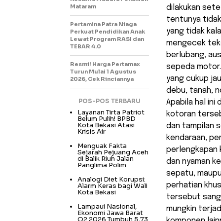
Mataram
dilakukan sete
tentunya tidak
Pertamina Patra Niaga
yang tidak kal
Perkuat Pendidikan Anak
Lewat Program RASI dan
mengecek teka
TEBAR 4.0
berlubang, aus
Resmi! Harga Pertamax
sepeda motor.
Turun Mulai 1 Agustus
yang cukup jau
2026, Cek Rinciannya
debu, tanah, 
POS-POS TERBARU
Apabila hal ini
Layanan Tirta Patriot
kotoran terse
Belum Pulih! BPBD
Kota Bekasi Atasi
dan tampilan 
Krisis Air
kendaraan, pem
Menguak Fakta
perlengkapan 
Sejarah Pejuang Aceh
di Balik Riuh Jalan
dan nyaman ket
Panglima Polim
sepatu, maupu
Analogi Diet Korupsi:
perhatian khus
Alarm Keras bagi Wali
Kota Bekasi
tersebut sanga
Lampaui Nasional,
mungkin terjad
Ekonomi Jawa Barat
Q2 2026 Tumbuh 5,73
komponen lain