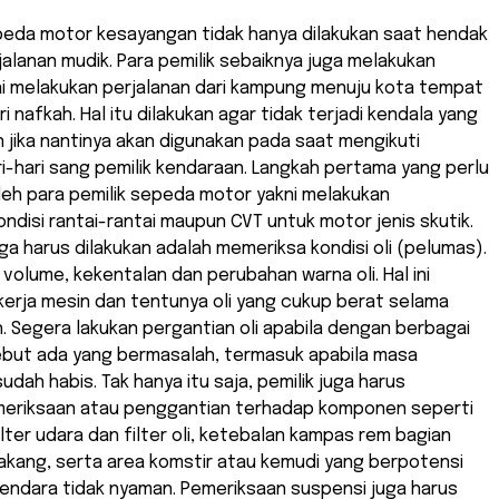
eda motor kesayangan tidak hanya dilakukan saat hendak
alanan mudik. Para pemilik sebaiknya juga melakukan
i melakukan perjalanan dari kampung menuju kota tempat
 nafkah. Hal itu dilakukan agar tidak terjadi kendala yang
an jika nantinya akan digunakan pada saat mengikuti
i-hari sang pemilik kendaraan. Langkah pertama yang perlu
leh para pemilik sepeda motor yakni melakukan
disi rantai-rantai maupun CVT untuk motor jenis skutik.
juga harus dilakukan adalah memeriksa kondisi oli (pelumas).
i volume, kekentalan dan perubahan warna oli. Hal ini
erja mesin dan tentunya oli yang cukup berat selama
h. Segera lakukan pergantian oli apabila dengan berbagai
sebut ada yang bermasalah, termasuk apabila masa
udah habis. Tak hanya itu saja, pemilik juga harus
eriksaan atau penggantian terhadap komponen seperti
lter udara dan filter oli, ketebalan kampas rem bagian
akang, serta area komstir atau kemudi yang berpotensi
ndara tidak nyaman. Pemeriksaan suspensi juga harus