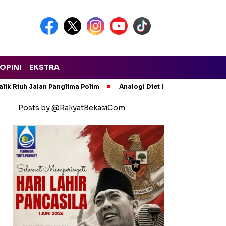
OPINI
EKSTRA
lik Riuh Jalan Panglima Polim
Analogi Diet Korupsi: Alarm Ker
Posts by @RakyatBekasiCom