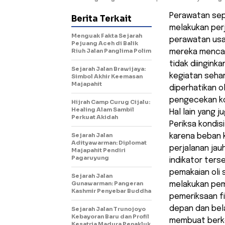
Perawatan sep
Berita Terkait
melakukan perj
Menguak Fakta Sejarah
perawatan usa
Pejuang Aceh di Balik
Riuh Jalan Panglima Polim
mereka mencari
tidak diingink
Sejarah Jalan Brawijaya:
kegiatan sehar
Simbol Akhir Keemasan
Majapahit
diperhatikan o
pengecekan kon
Hijrah Camp Curug Cijalu:
Healing Alam Sambil
Hal lain yang 
Perkuat Akidah
Periksa kondis
Sejarah Jalan
karena beban k
Adityawarman: Diplomat
perjalanan jau
Majapahit Pendiri
Pagaruyung
indikator ter
pemakaian oli s
Sejarah Jalan
Gunawarman: Pangeran
melakukan pem
Kashmir Penyebar Buddha
pemeriksaan fi
depan dan bel
Sejarah Jalan Trunojoyo
Kebayoran Baru dan Profil
membuat berke
Kesatria Madura Penakluk