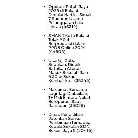
Operasi Patuh Jaya
2025 di Bekasi
Dimulai Hari Ini, Simak
7 Sasaran Utama
Pelanggaran Lalu
Lintas
(45319)
SMAN 1 Kota Bekasi
Tolak Atlet
Berprestasi dalam
PPDB Online 2024
(44608)
Usai Uji Coba
Sepekan, Disdik
Batalkan Aturan
Masuk Sekolah Jam
6.30 di Bekasi,
Kembali ke…
(38345)
Maklumat Bersama
Lagi-lagi Diabaikan,
THM di Bintara Nekat
Beroperasi Saat
Ramadan
(38038)
Dinas Pendidikan
Jatuhkan Sanksi
Pembinaan terhadap
Kepala Sekolah SDN
Bekasi Jaya 8
(30416)