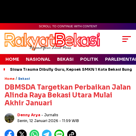
SCROLL TO CONTINUE WITH CONTENT
HOME
NASIONAL
BEKASI
POLITIK
PARLEMENTA
Siswa Trauma Dibully Guru, Kepsek SMKN 1 Kota Bekasi Bung
/
Home
Bekasi
DBMSDA Targetkan Perbaikan Jalan
Alinda Raya Bekasi Utara Mulai
Akhir Januari
Denny Arya
- Jurnalis
Senin, 12 Januari 2026
- 11:59 WIB