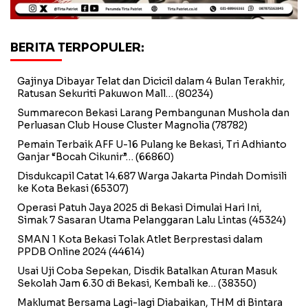
BERITA TERPOPULER:
Gajinya Dibayar Telat dan Dicicil dalam 4 Bulan Terakhir,
Ratusan Sekuriti Pakuwon Mall…
(80234)
Summarecon Bekasi Larang Pembangunan Mushola dan
Perluasan Club House Cluster Magnolia
(78782)
Pemain Terbaik AFF U-16 Pulang ke Bekasi, Tri Adhianto
Ganjar “Bocah Cikunir”…
(66860)
Disdukcapil Catat 14.687 Warga Jakarta Pindah Domisili
ke Kota Bekasi
(65307)
Operasi Patuh Jaya 2025 di Bekasi Dimulai Hari Ini,
Simak 7 Sasaran Utama Pelanggaran Lalu Lintas
(45324)
SMAN 1 Kota Bekasi Tolak Atlet Berprestasi dalam
PPDB Online 2024
(44614)
Usai Uji Coba Sepekan, Disdik Batalkan Aturan Masuk
Sekolah Jam 6.30 di Bekasi, Kembali ke…
(38350)
Maklumat Bersama Lagi-lagi Diabaikan, THM di Bintara