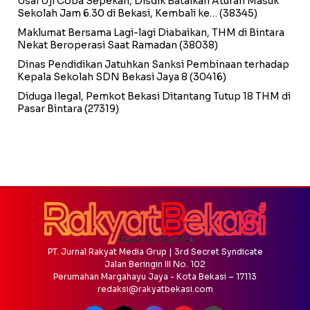
Usai Uji Coba Sepekan, Disdik Batalkan Aturan Masuk
Sekolah Jam 6.30 di Bekasi, Kembali ke…
(38345)
Maklumat Bersama Lagi-lagi Diabaikan, THM di Bintara
Nekat Beroperasi Saat Ramadan
(38038)
Dinas Pendidikan Jatuhkan Sanksi Pembinaan terhadap
Kepala Sekolah SDN Bekasi Jaya 8
(30416)
Diduga Ilegal, Pemkot Bekasi Ditantang Tutup 18 THM di
Pasar Bintara
(27319)
PT. Jurnal Rakyat Media Grup | 3rd Secret Syndicate
Jalan Beringin III No. 102
Perumahan Margahayu Jaya - Kota Bekasi – 17113
redaksi@rakyatbekasi.com