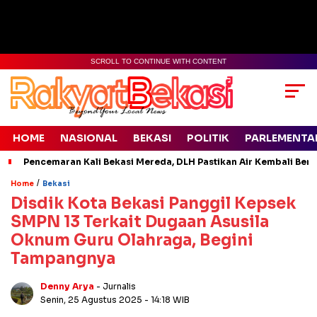
SCROLL TO CONTINUE WITH CONTENT
HOME
NASIONAL
BEKASI
POLITIK
PARLEMENTA
Pencemaran Kali Bekasi Mereda, DLH Pastikan Air Kembali Ben
/
Home
Bekasi
Disdik Kota Bekasi Panggil Kepsek
SMPN 13 Terkait Dugaan Asusila
Oknum Guru Olahraga, Begini
Tampangnya
Denny Arya
- Jurnalis
Senin, 25 Agustus 2025
- 14:18 WIB